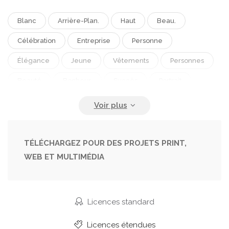
Blanc
Arrière-Plan.
Haut
Beau.
Célébration
Entreprise
Personne
Élégance
Jeune
Vêtements
Personnes
Beauté
Bonheur.
Succès
Portrait
Caucasien.
Mâle
Affronter
Homme
Noir
Mode
Gris
Manteau
Concept
Idée
Bureau
Mur
Costume
Intérieur
TÉLÉCHARGEZ POUR DES PROJETS PRINT,
WEB ET MULTIMÉDIA
Bouton
Directeur
Homme D'affaires
Chemise
Textile
Chef
Gars
Attractif.
Cravate
Étudiant
Équipe
Licences standard
Béton
Beau
Travail D'équipe
Veste
Licences étendues