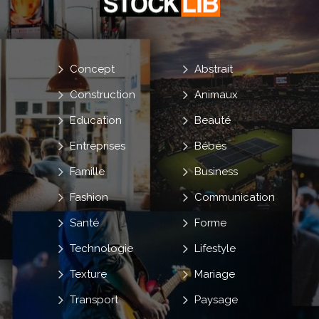
Concept
Abstrait
Construction
Animaux
Education
Beauté
Entreprises
Bébés
Famille
Business
Fashion
Communication
Santé
Forme
Technologie
Lifestyle
Texture
Mariage
Transport
Paysage