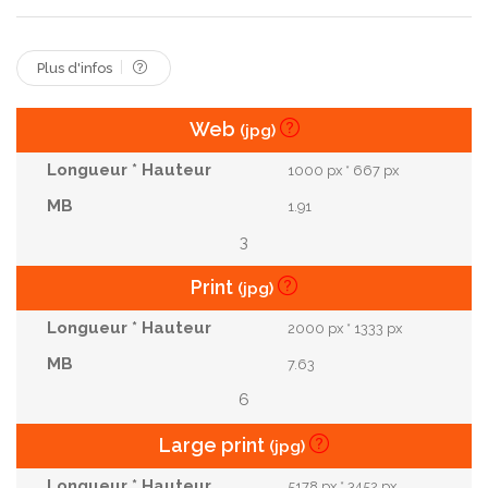
Vêtement
Vêtements De Cérémonie
Fond Noir
Plus d'infos
Web
(jpg)
1000 px * 667 px
1.91
3
Print
(jpg)
2000 px * 1333 px
7.63
6
Large print
(jpg)
5178 px * 3452 px