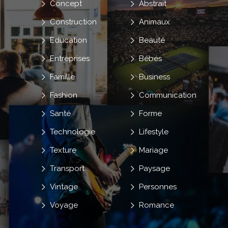
Concept
Abstrait
Construction
Animaux
Education
Beauté
Entreprises
Bébés
Famille
Business
Fashion
Communication
Santé
Forme
Technologie
Lifestyle
Texture
Mariage
Transport
Paysage
Vintage
Personnes
Voyage
Romance