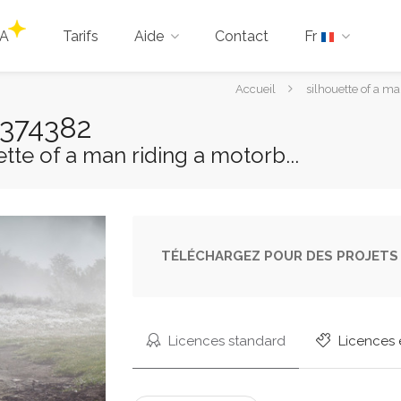
IA
Tarifs
Aide
Contact
Fr
Vous
Accueil
silhouette of a m
êtes
4374382
ici :
ette of a man riding a motorb...
TÉLÉCHARGEZ POUR DES PROJETS 
Licences standard
Licences 