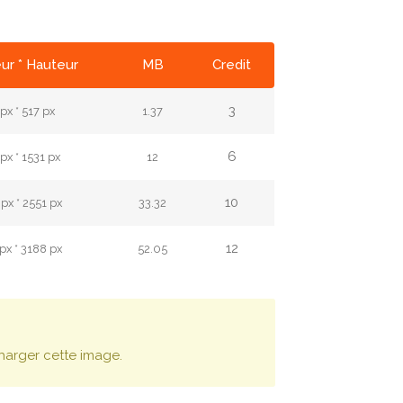
ur * Hauteur
MB
Credit
3
px * 517 px
1.37
6
px * 1531 px
12
10
px * 2551 px
33.32
12
px * 3188 px
52.05
harger cette image.