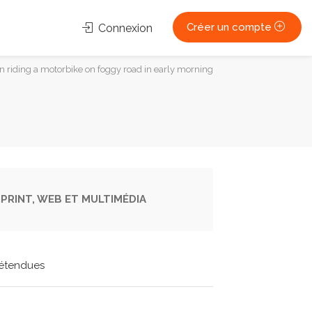
Créer un compte
Connexion
an riding a motorbike on foggy road in early morning
PRINT, WEB ET MULTIMÉDIA
étendues