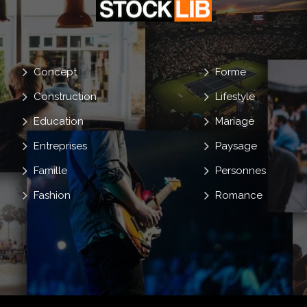
Concept
Forme
Construction
Lifestyle
Education
Mariage
Entreprises
Paysage
Famille
Personnes
Fashion
Romance