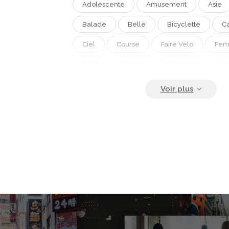
Adolescente
Amusement
Asie
Balade
Belle
Bicyclette
Ca
Ciel
Course
Faire Velo
Fem
Foret
Homme
Hommes
In
L Été
Liberté
Life Style
Lum
Montagne
Motard
Motricité
Moyens De Transport
Ombre
Per
Plein Air
Route
Sauvage
Se
Tourisme
Touriste
Transports
Vehicule
Vitesse
Voyage
V
Vélo