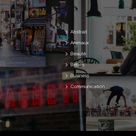
Abstrait
Animaux
Beauté
Bébés
Business
Communication