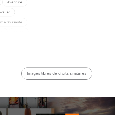
Aventure
valier
me Souriante
de
Jeune
ière
sonnes
xe Masculin
Images libres de droits similaires
Trébucher
oyageur