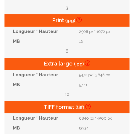
3
Print
(jpg)
2508 px * 1672 px
12
6
Extra large
(jpg)
5472 px * 3648 px
57.11
10
TIFF format
(tiff)
6840 px * 4560 px
89.24