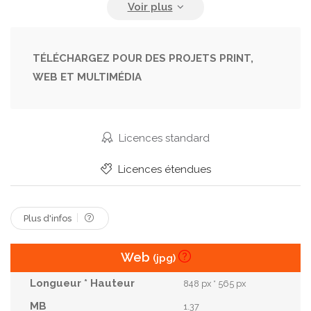
Effrayant
Entremet
Fait Main
Fait Maison
Fantome
Feuille
Fond
Gingembre
Gâteau
Horreur
Noir
Nourriture
TÉLÉCHARGEZ POUR DES PROJETS PRINT,
WEB ET MULTIMÉDIA
Octobre
Pain D Épices
Partie
Rustique
Soigner
Tableau
Toupie
Toussaint
Traditionnel
Vacances
Vue
Licences standard
Licences étendues
Plus d'infos
Web
(jpg)
848 px * 565 px
1.37