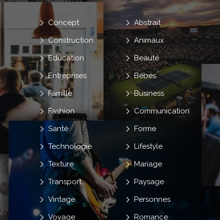
Concept
Abstrait
Construction
Animaux
Education
Beauté
Entreprises
Bébés
Famille
Business
Fashion
Communication
Santé
Forme
Technologie
Lifestyle
Texture
Mariage
Transport
Paysage
Vintage
Personnes
Voyage
Romance