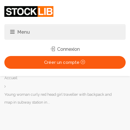
Connexion
Créer un compte
Vous
Accueil
êtes
ici :
Young woman curly red head girl traveller with backpack and
map in subway station in...