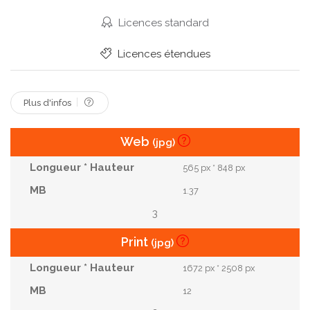
Vitesse
Voyage
Licences standard
Licences étendues
Plus d'infos
Web
(jpg)
565 px * 848 px
1.37
3
Print
(jpg)
1672 px * 2508 px
12