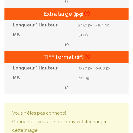
6
Extra large
(jpg)
3456 px * 5184 px
51.26
10
TIFF format
(tiff)
4320 px * 6480 px
80.09
12
Vous n'êtes pas connecté!
Connectez-vous afin de pouvoir télécharger
cette image.