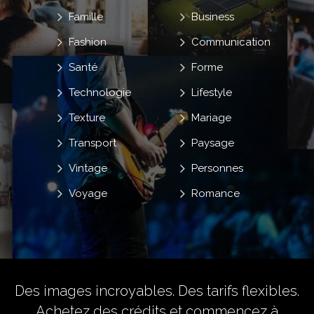
Famille
Business
Fashion
Communication
Santé
Forme
Technologie
Lifestyle
Texture
Mariage
Transport
Paysage
Vintage
Personnes
Voyage
Romance
Des images incroyables. Des tarifs flexibles.
Achetez des crédits
et commencez à