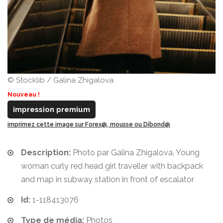
© Stocklib / Galina Zhigalova
Nouveau !
impression premium
imprimez cette image sur Forex@, mousse ou Dibond@
Description:
Photo par Galina Zhigalova. Young
woman curly red head girl traveller with backpack
and map in subway station in front of escalator
Id:
1-118413076
Type de média:
Photos