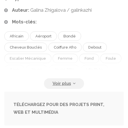
Auteur:
Galina Zhigalova / galinkazhi
Mots-clés:
Africain
Aéroport
Bondé
Cheveux Bouclés
Coiffure Afro
Debout
Escalier Mécanique
Femme
Fond
Foule
Gare
Jeune
Jeune Fille
Life Style
Lumière
Manteau
Moderne
Moyens De Transport
Personne
Personnes
Rame
Sac À Dos
Sexe Feminin
Sourire
TÉLÉCHARGEZ POUR DES PROJETS PRINT,
WEB ET MULTIMÉDIA
Souterrain
Telephone
Transports
Trébucher
Urbain
Vide
Ville