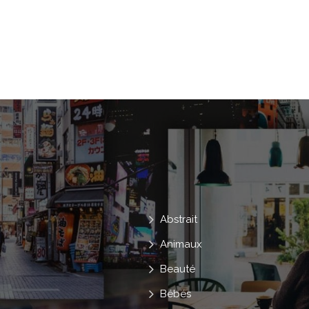
Lunettes De Soleil
Mammifère
N
Petit
Peu
Porter
Pull
Soleil
Toilettage
Vetements
Abstrait
Animaux
Beauté
Bébés