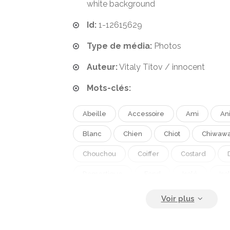
white background
Id:
1-12615629
Type de média:
Photos
Auteur:
Vitaly Titov / innocent
Mots-clés:
Abeille
Accessoire
Ami
An
Blanc
Chien
Chiot
Chiwaw
Chouchou
Coiffer
Costard
Domestique
Fond
Isolé
Iso
Jaune
Jeune Fille
L Été
La
Lunettes
Lunettes De Protection