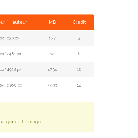
ur * Hauteur
MB
Credit
3
px * 838 px
1.37
6
px * 2481 px
12
10
px * 4928 px
47.34
12
px * 6160 px
73.99
harger cette image.