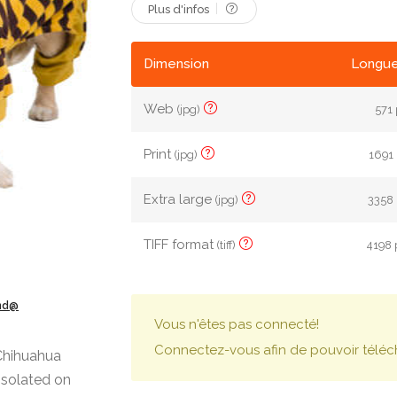
Plus d'infos
Dimension
Longue
Web
(jpg)
571 
Print
(jpg)
1691 
Extra large
(jpg)
3358 
TIFF format
(tiff)
4198 
ond@
Vous n'êtes pas connecté!
Connectez-vous afin de pouvoir téléc
 Chihuahua
isolated on