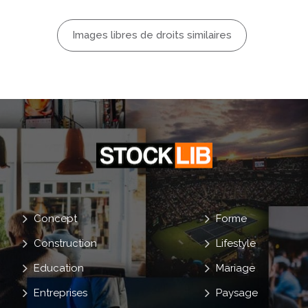
aturel
Relaxer
Images libres de droits similaires
VÊtement
Concept
Forme
Construction
Lifestyle
Education
Mariage
Entreprises
Paysage