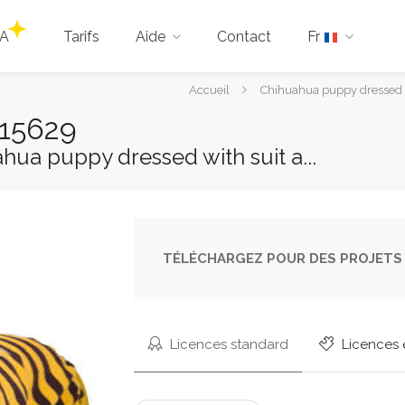
IA
Tarifs
Aide
Contact
Fr
Vous
Accueil
Chihuahua puppy dressed w
êtes
615629
ici :
ahua puppy dressed with suit a...
TÉLÉCHARGEZ POUR DES PROJETS 
Licences standard
Licences 