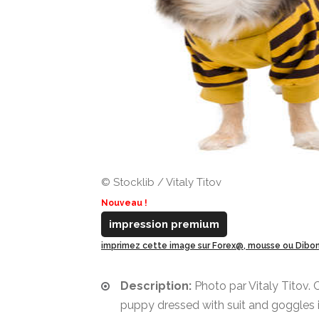
© Stocklib / Vitaly Titov
Nouveau !
impression premium
imprimez cette image sur Forex@, mousse ou Dib
Description:
Photo par Vitaly Titov.
puppy dressed with suit and goggles 