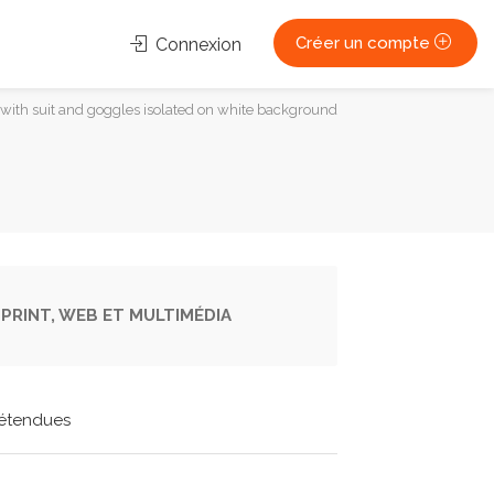
Créer un compte
Connexion
ith suit and goggles isolated on white background
PRINT, WEB ET MULTIMÉDIA
étendues