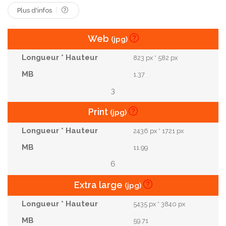
Plus d'infos
Web
(jpg)
823 px * 582 px
1.37
3
Print
(jpg)
2436 px * 1721 px
11.99
6
Extra large
(jpg)
5435 px * 3840 px
59.71