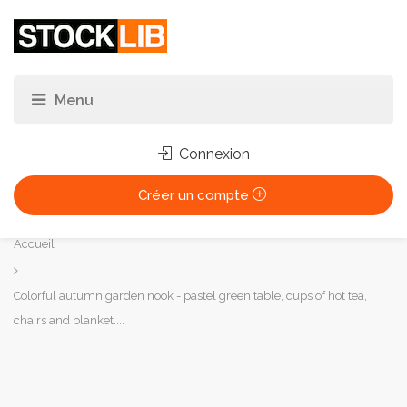
Connexion
Créer un compte
Vous
Accueil
êtes
ici :
Colorful autumn garden nook - pastel green table, cups of hot tea,
chairs and blanket....