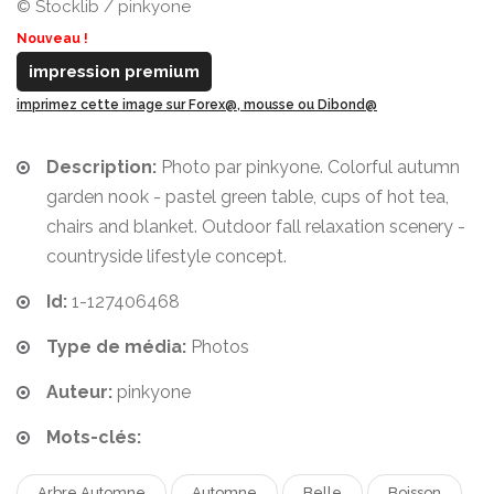
© Stocklib / pinkyone
Nouveau !
impression premium
imprimez cette image sur Forex@, mousse ou Dibond@
Description:
Photo par pinkyone. Colorful autumn
garden nook - pastel green table, cups of hot tea,
chairs and blanket. Outdoor fall relaxation scenery -
countryside lifestyle concept.
Id:
1-127406468
Type de média:
Photos
Auteur:
pinkyone
Mots-clés:
Arbre Automne
Automne
Belle
Boisson