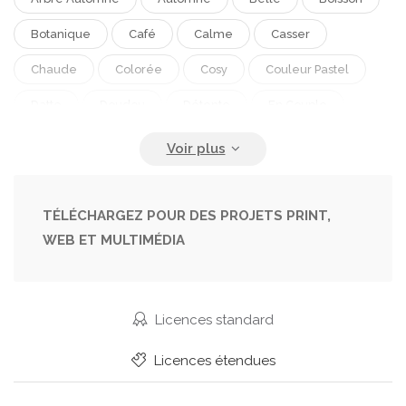
Botanique
Café
Calme
Casser
Chaude
Colorée
Cosy
Couleur Pastel
Datte
Doudou
Détente
En Couple
Ensemble
Environnement
Feuilles
Jardin
Jardinage
Jardinier
Life Style
Meubles
Pacifique
Parc
Pays
Paysage
TÉLÉCHARGEZ POUR DES PROJETS PRINT,
WEB ET MULTIMÉDIA
Pelouse
Plein Air
Préau
Relaxer
Repos
Retraite
Romantique
Tableau
Thé
Verdure
Week-End
Écologie
Licences standard
Licences étendues