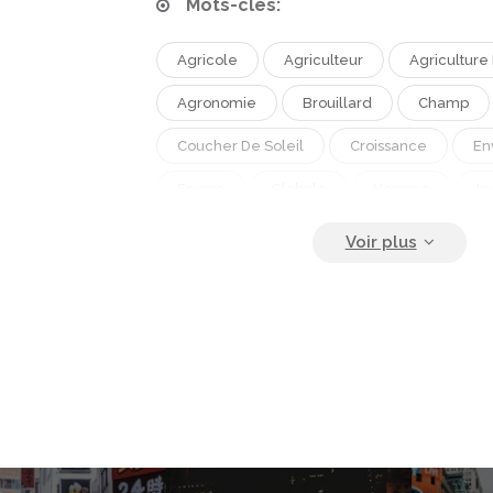
Mots-clés:
Agricole
Agriculteur
Agriculture
Agronomie
Brouillard
Champ
Coucher De Soleil
Croissance
En
Ferme
Globale
Homme
In
Ménage
Métiers
Organique
Paysage
Pelle
Plein Air
Ser
Terre Agricole