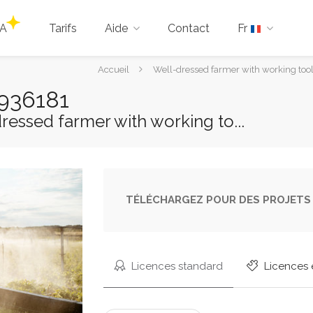
IA
Tarifs
Aide
Contact
Fr
Vous
Accueil
Well-dressed farmer with working tool
êtes
7936181
ici :
dressed farmer with working to...
TÉLÉCHARGEZ POUR DES PROJETS 
Licences standard
Licences 