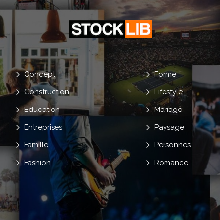
Concept
Forme
Construction
Lifestyle
Education
Mariage
Entreprises
Paysage
Famille
Personnes
Fashion
Romance