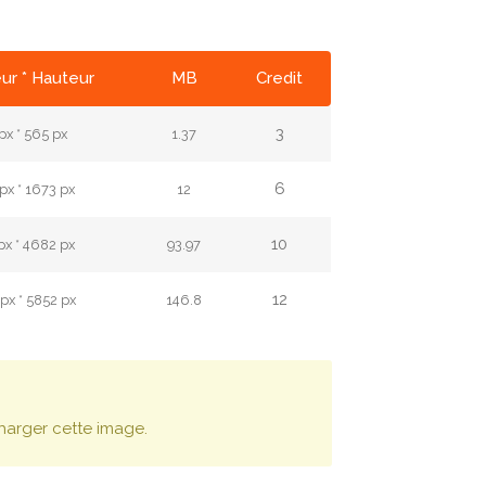
ur * Hauteur
MB
Credit
3
px * 565 px
1.37
6
px * 1673 px
12
10
px * 4682 px
93.97
12
px * 5852 px
146.8
harger cette image.