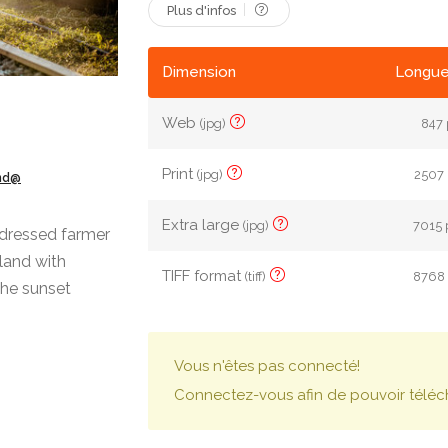
Plus d'infos
Dimension
Longue
Web
(jpg)
847 
Print
(jpg)
2507 
ond@
Extra large
(jpg)
7015 
-dressed farmer
land with
TIFF format
(tiff)
8768 
the sunset
Vous n'êtes pas connecté!
Connectez-vous afin de pouvoir téléc