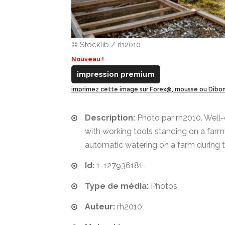
© Stocklib / rh2010
Nouveau !
impression premium
imprimez cette image sur Forex@, mousse ou Dib
Description:
Photo par rh2010. Well
with working tools standing on a farm
automatic watering on a farm during 
Id:
1-127936181
Type de média:
Photos
Auteur:
rh2010