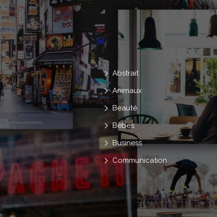
Abstrait
Animaux
Beauté
Bébés
Business
Communication