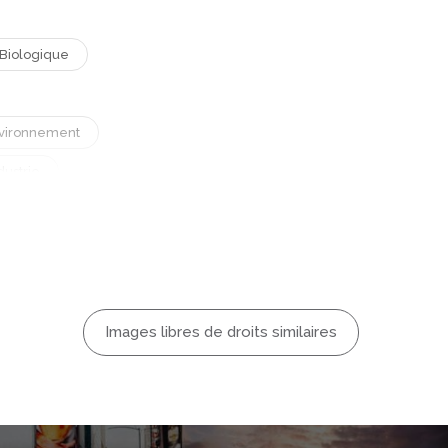
 Biologique
vironnement
dustrie
Ouvrier
re
Terre
Images libres de droits similaires