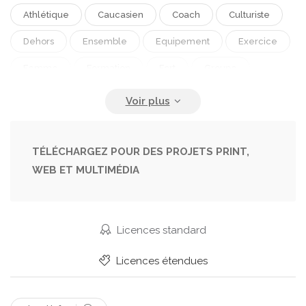
Athlétique
Caucasien
Coach
Culturiste
Dehors
Ensemble
Equipement
Exercice
Femme
Formation
Fort
Groupe
Gymnase
Homme
Industriel
Instructeur
Jeune
Levage
Multisports
Muscu
Musculation
Ouvrière
Personnes
TÉLÉCHARGEZ POUR DES PROJETS PRINT,
WEB ET MULTIMÉDIA
Portrait En Pied
Puissance
Rechauffement
Remise En Forme
Sain
Salle De Sport
Sexe Feminin
Sexe Masculin
Tenue De Sport
Licences standard
Travail D Équipe
Licences étendues