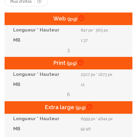
Plus d'infos
Web
(jpg)
847 px * 565 px
1.37
3
Print
(jpg)
2507 px * 1673 px
12
6
Extra large
(jpg)
6959 px * 4644 px
92.46