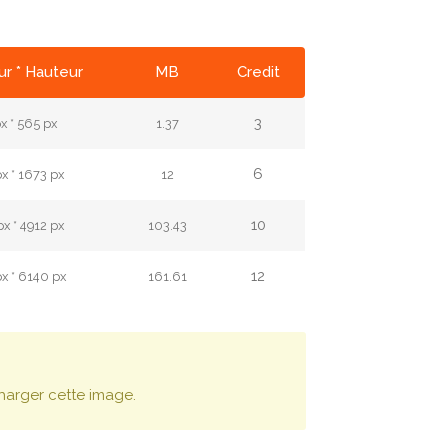
r * Hauteur
MB
Credit
3
x * 565 px
1.37
6
x * 1673 px
12
10
x * 4912 px
103.43
12
x * 6140 px
161.61
harger cette image.