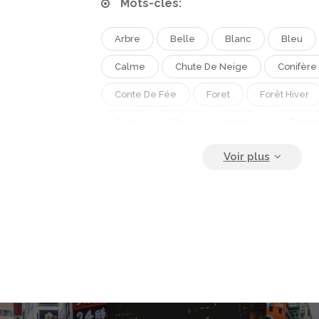
Mots-clés:
Arbre
Belle
Blanc
Bleu
Calme
Chute De Neige
Conifère
Conte De Fée
Foret
Forêt Hiver
Givre
Glace
Hetre
L Europ
La Provence
Lumière
Magie
Météo
Nature Sauvage
Neige
Pays Des Merveilles
Paysage
Pay
Paysage Panoramique
Pin
Plein A
Serenite
Surgelés
Tronc D Arbre