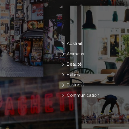
Abstrait
Animaux
Beauté
Bébés
Business
Communication