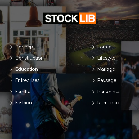
Concept
Forme
Construction
Lifestyle
Education
Mariage
Entreprises
Paysage
Famille
Personnes
Fashion
Romance