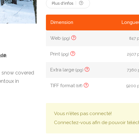
Plus d'infos
Dimension
Longueu
Web
(jpg)
847 p
Print
(jpg)
2507 p
ond@
Extra large
(jpg)
7360 p
. snow covered
ntoux in
TIFF format
(tiff)
9200 p
Vous n'êtes pas connecté!
Connectez-vous afin de pouvoir téléc