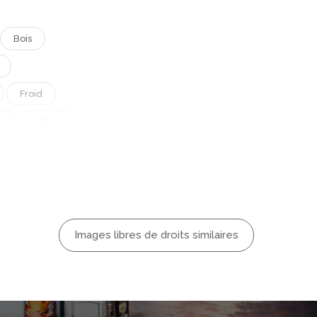
Bois
Froid
e
L Hiver
Montagne
Noël
sage Hiver
ir
Images libres de droits similaires
Voyage