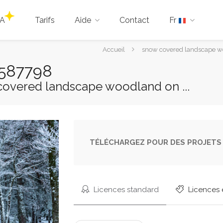
IA
Tarifs
Aide
Contact
Fr
Vous
Accueil
snow covered landscape wo
êtes
1587798
ici :
 covered landscape woodland on ...
TÉLÉCHARGEZ POUR DES PROJETS 
Licences standard
Licences 