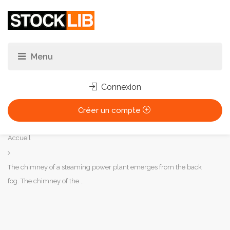
Connexion
Créer un compte
Vous
Accueil
êtes
ici :
The chimney of a steaming power plant emerges from the back
fog. The chimney of the...