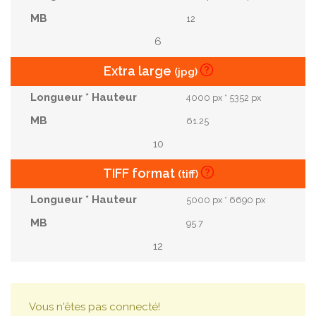
12
6
Extra large
(jpg)
4000 px * 5352 px
61.25
10
TIFF format
(tiff)
5000 px * 6690 px
95.7
12
Vous n'êtes pas connecté!