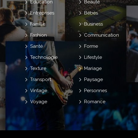
Education
Beauté
Entreprises
Bébés
Famille
Business
Fashion
Communication
Santé
Forme
Technologie
Lifestyle
Texture
Mariage
Transport
Paysage
Vintage
Personnes
Voyage
Romance