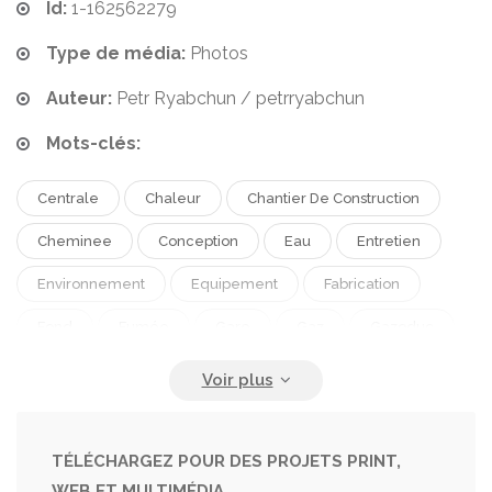
Id:
1-162562279
Type de média:
Photos
Auteur:
Petr Ryabchun / petrryabchun
Mots-clés:
Centrale
Chaleur
Chantier De Construction
Cheminee
Conception
Eau
Entretien
Environnement
Equipement
Fabrication
Fond
Fumée
Gare
Gaz
Gazoduc
Hammam
Huile
Industrie
Industriel
Ingénierie
L Air
La Pollution
Ligne
Mensuration
Métiers
Plan Technique
TÉLÉCHARGEZ POUR DES PROJETS PRINT,
WEB ET MULTIMÉDIA