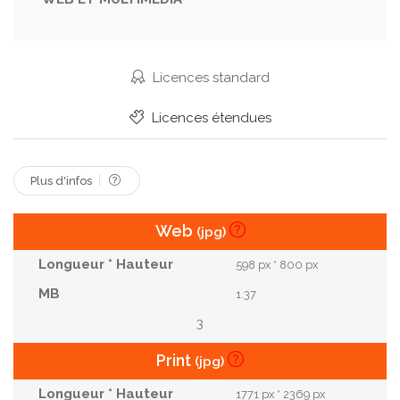
Plante
Pression
Puissance
Technologie
Thermique
Traitement
Tuyau
Usine
Vanne
Vert
Écologie
Électricité
Licences standard
Énergie
Licences étendues
Plus d'infos
Web
(jpg)
598 px * 800 px
1.37
3
Print
(jpg)
1771 px * 2369 px