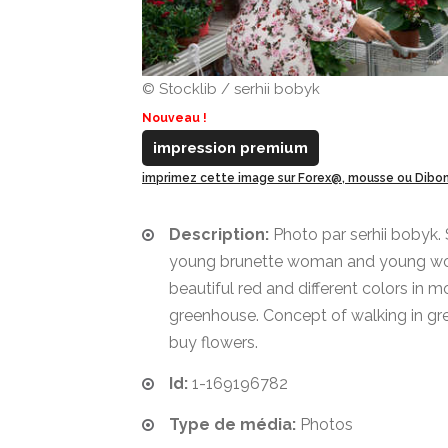
© Stocklib / serhii bobyk
Nouveau !
impression premium
imprimez cette image sur Forex@, mousse ou Dib
Description:
Photo par serhii bobyk. 
young brunette woman and young wo
beautiful red and different colors in 
greenhouse. Concept of walking in g
buy flowers.
Id:
1-169196782
Type de média:
Photos