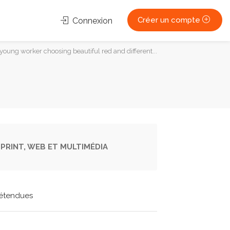
Créer un compte
Connexion
ung worker choosing beautiful red and different...
PRINT, WEB ET MULTIMÉDIA
étendues