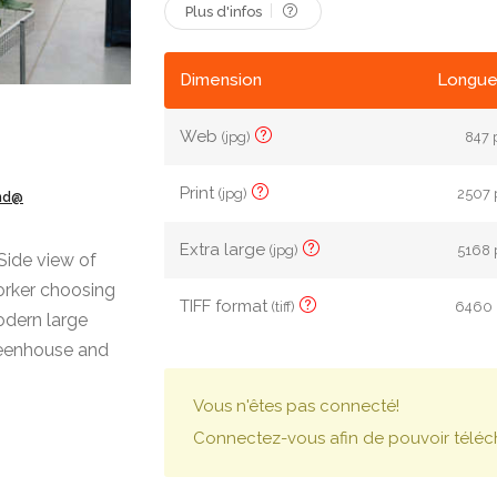
Plus d'infos
Dimension
Longue
Web
(jpg)
847 
Print
(jpg)
2507 
ond@
Extra large
(jpg)
5168 
Side view of
rker choosing
TIFF format
(tiff)
6460 p
modern large
reenhouse and
Vous n'êtes pas connecté!
Connectez-vous afin de pouvoir téléc