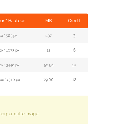
ur * Hauteur
MB
Credit
3
px * 565 px
1.37
6
px * 1673 px
12
10
px * 3448 px
50.98
12
x * 4310 px
79.66
harger cette image.