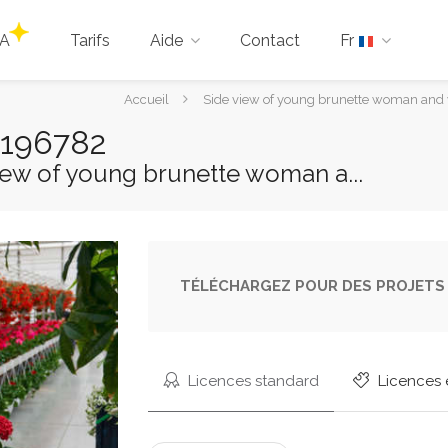
IA
Tarifs
Aide
Contact
Fr
Vous
Accueil
Side view of young brunette woman and yo
êtes
9196782
ici :
view of young brunette woman a...
TÉLÉCHARGEZ POUR DES PROJETS 
Licences standard
Licences 