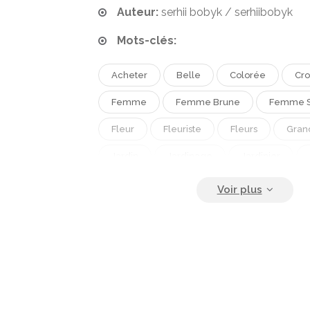
Auteur:
serhii bobyk / serhiibobyk
Mots-clés:
Acheter
Belle
Colorée
Cro
Femme
Femme Brune
Femme S
Fleur
Fleuriste
Fleurs
Grand
Jardin
Jardinage
Jardinier
Motif Floral
Ouvrier
Ouvrière
Pot Fleurs
Professionnel
Serre
Sexe Feminin
Soins
Tenue