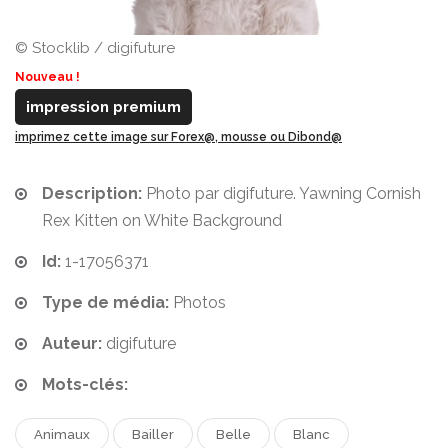
© Stocklib / digifuture
Nouveau !
impression premium
imprimez cette image sur Forex@, mousse ou Dibond@
Description:
Photo par digifuture. Yawning Cornish
Rex Kitten on White Background
Id:
1-17056371
Type de média:
Photos
Auteur:
digifuture
Mots-clés:
Animaux
Bailler
Belle
Blanc