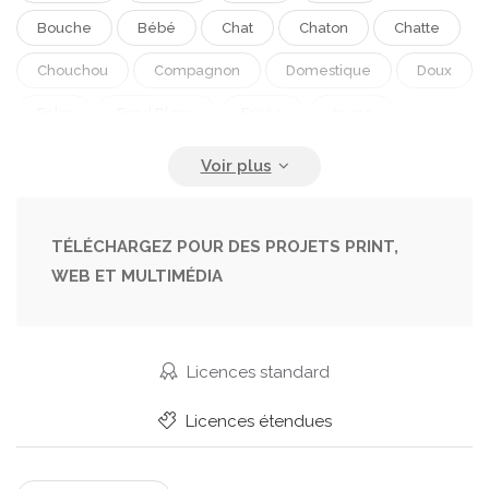
Bouche
Bébé
Chat
Chaton
Chatte
Chouchou
Compagnon
Domestique
Doux
Felin
Fond Blanc
Frisée
Jeune
Mignon
Minou
Portes Ouvertes
Position Assise
S Asseoir
TÉLÉCHARGEZ POUR DES PROJETS PRINT,
WEB ET MULTIMÉDIA
Licences standard
Licences étendues