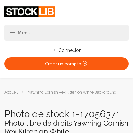
Connexion
Créer un compte
Vous
Accueil
Yawning Cornish Rex Kitten on White Background
êtes
ici :
Photo de stock 1-17056371
Photo libre de droits Yawning Cornish
Rex Kitten on White...