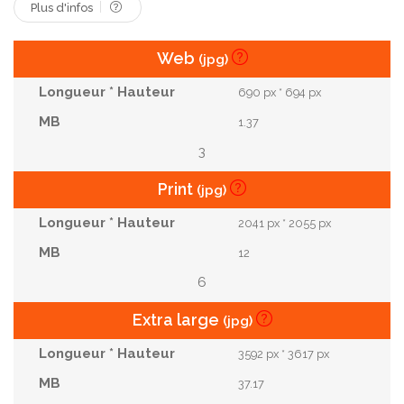
Plus d'infos
Web
(jpg)
690 px * 694 px
1.37
3
Print
(jpg)
2041 px * 2055 px
12
6
Extra large
(jpg)
3592 px * 3617 px
37.17