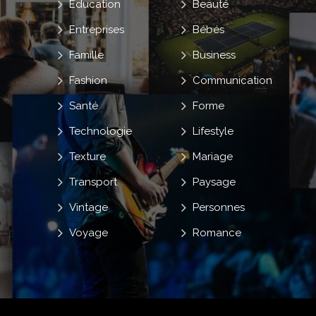
Education
Beauté
Entreprises
Bébés
Famille
Business
Fashion
Communication
Santé
Forme
Technologie
Lifestyle
Texture
Mariage
Transport
Paysage
Vintage
Personnes
Voyage
Romance