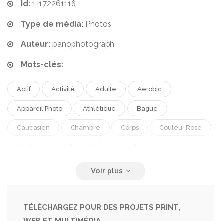
Id:
1-172261116
Type de média:
Photos
Auteur:
panophotograph
Mots-clés:
Actif
Activité
Adulte
Aerobic
Appareil Photo
Athlétique
Bague
Caucasien
Chambre
Corps
Couleur Rose
En Ligne
Etirement
Exercice
Femme
Fenêtre
Formation
Instructeur
Jambieres
Jeune
Jeune Fille
Life Style
Maigrir
Maison
Matin
Multisports
Personne
TÉLÉCHARGEZ POUR DES PROJETS PRINT,
WEB ET MULTIMÉDIA