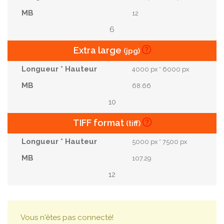
12
6
Extra large
(jpg)
4000 px * 6000 px
68.66
10
TIFF format
(tiff)
5000 px * 7500 px
107.29
12
Vous n'êtes pas connecté!