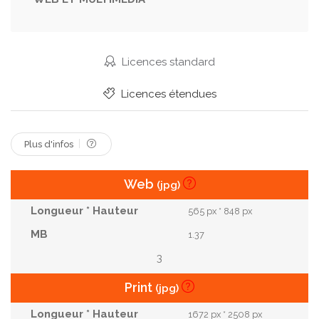
Personnes
Remise En Forme
Sain
Salle De Sport
Santé
Set De Table
Sexe Feminin
Soins
Tenue De Sport
Licences standard
Tutoriel
Vivant
Énergie
Équilibre
Licences étendues
Plus d'infos
Web
(jpg)
565 px * 848 px
1.37
3
Print
(jpg)
1672 px * 2508 px