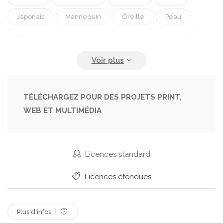
Japonais
Mannequin
Oreille
Peau
Personne
Regard
Réel
Sexe Masculin
Soins
Séduisante
Séniors
Torse Nue
Visage
TÉLÉCHARGEZ POUR DES PROJETS PRINT,
WEB ET MULTIMÉDIA
Licences standard
Licences étendues
Plus d'infos