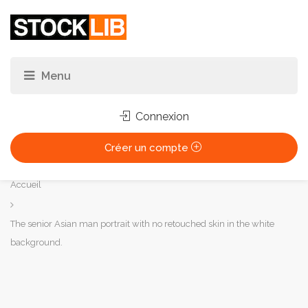
Connexion
Créer un compte
Vous
Accueil
êtes
ici :
The senior Asian man portrait with no retouched skin in the white
background.