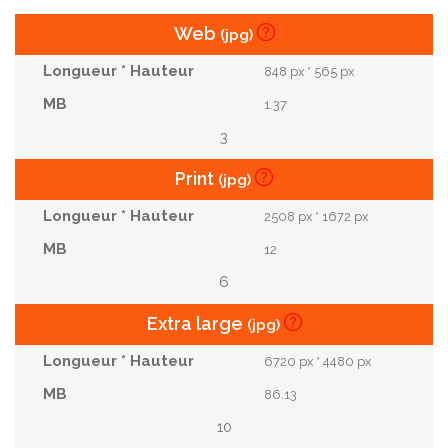
Web
(jpg)
848 px * 565 px
1.37
3
Print
(jpg)
2508 px * 1672 px
12
6
Extra large
(jpg)
6720 px * 4480 px
86.13
10