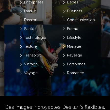
Entreprises
Bébés
Famille
Business
Fashion
Communication
Santé
Forme
Technologie
Lifestyle
Texture
Mariage
Transport
Paysage
Vintage
Personnes
Voyage
Romance
Des images incroyables. Des tarifs flexibles.