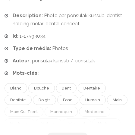
Description:
Photo par ponsulak kunsub. dentist
holding molar ,dental concept
Id:
1-17593034
Type de média:
Photos
Auteur:
ponsulak kunsub / ponsulak
Mots-clés:
Blanc
Bouche
Dent
Dentaire
Dentiste
Doigts
Fond
Humain
Main
Main Qui Tient
Mannequin
Medecine
Medicale
Molaire
Montrant
Nettoyer