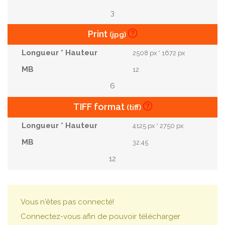
3
Print
(jpg)
2508 px * 1672 px
12
6
TIFF format
(tiff)
4125 px * 2750 px
32.45
12
Vous n'êtes pas connecté!
Connectez-vous afin de pouvoir télécharger