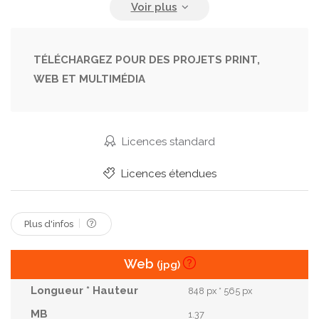
Objet
Outil
Paire
Sain
Santé
Se Brosser Les Dents
Soins
Spectacle
Tenir
TÉLÉCHARGEZ POUR DES PROJETS PRINT,
WEB ET MULTIMÉDIA
Licences standard
Licences étendues
Plus d'infos
Web
(jpg)
848 px * 565 px
1.37