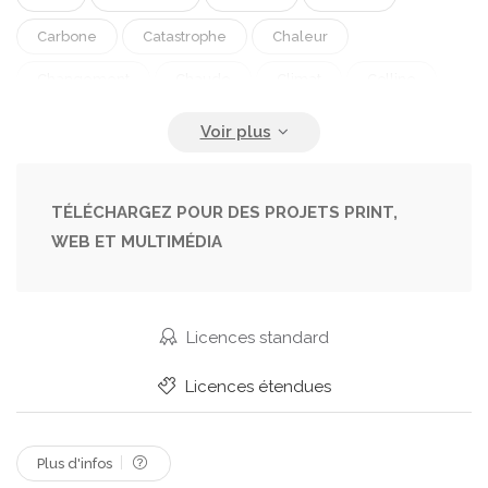
Carbone
Catastrophe
Chaleur
Changement
Chaude
Climat
Colline
Dioxyde De Carbone
Dommage
Détruire
Environnement
Feu
Feu De Forêt
Flamme
Fond
Foret
Fumée
TÉLÉCHARGEZ POUR DES PROJETS PRINT,
WEB ET MULTIMÉDIA
L Europe
La Pollution
Montagne
Noir
Pin Arbre
Probleme
Sauvage
Sol
Licences standard
Licences étendues
Plus d'infos