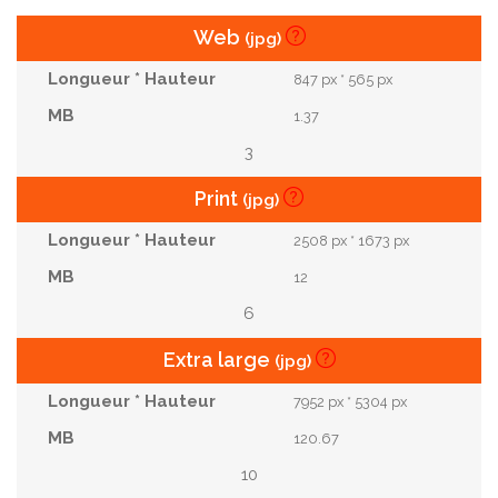
Web
(jpg)
847 px * 565 px
1.37
3
Print
(jpg)
2508 px * 1673 px
12
6
Extra large
(jpg)
7952 px * 5304 px
120.67
10