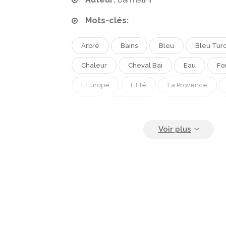
Mots-clés:
Arbre
Bains
Bleu
Bleu Tur
Chaleur
Cheval Bai
Eau
Fo
L Europe
L Été
La Provence
Mer
Montagne
Montagnes
Nager
Parc
Paysage
Pic
Plage
Plein Air
Randonnée Pédes
Rivage
Rocher
Soleil
Sud 
Tourisme
Voyage