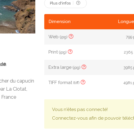
Plus d'infos
Dimension
Longue
Web
(jpg)
799 
Print
(jpg)
2365 
ond@
Extra large
(jpg)
3985 
cher du capucin
TIFF format
(tiff)
4981 
ear La Ciotat,
 France
Vous n'êtes pas connecté!
Connectez-vous afin de pouvoir téléc