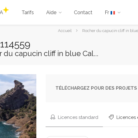
IA
Tarifs
Aide
Contact
Fr
Vous
Accueil
Rocher du capucin cliff in blue
êtes
9114559
ici :
du capucin cliff in blue Cal...
TÉLÉCHARGEZ POUR DES PROJETS 
Licences standard
Licences 