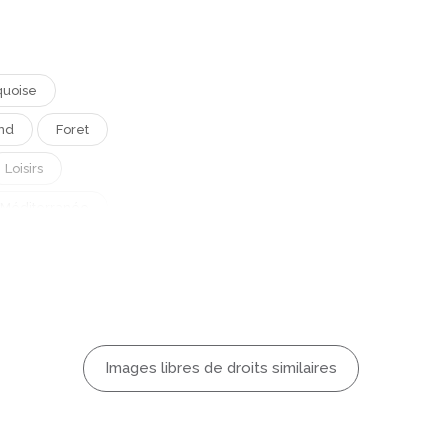
quoise
nd
Foret
Loisirs
Méditerranée
Pin
tre
De La France
Images libres de droits similaires