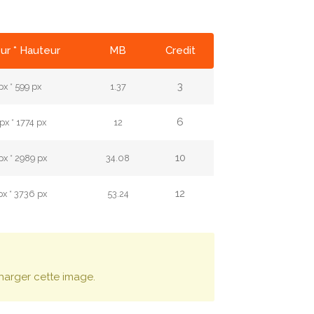
ur * Hauteur
MB
Credit
3
px * 599 px
1.37
6
px * 1774 px
12
10
px * 2989 px
34.08
12
px * 3736 px
53.24
harger cette image.