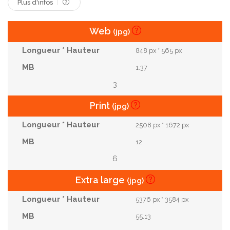
Plus d'infos
Web
(jpg)
848 px * 565 px
1.37
3
Print
(jpg)
2508 px * 1672 px
12
6
Extra large
(jpg)
5376 px * 3584 px
55.13