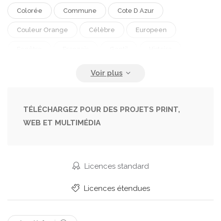
Colorée
Commune
Cote D Azur
Couleur Orange
Célèbre
Europeen
Fenêtre
Français
Gentil
Histoire
Historique
L Art
L Europe
Lieu
Maison De Campagne
Mer
Musique Retro
Méditerranée
Métalliques
Métiers
TÉLÉCHARGEZ POUR DES PROJETS PRINT,
WEB ET MULTIMÉDIA
Residentiel
Resto
Rouge
Rue
Sud De La France
Tourisme
Traditionnel
Urbain
Vieille Ville
Vieux
Ville
Licences standard
Volets Roulants
Voyage
Licences étendues