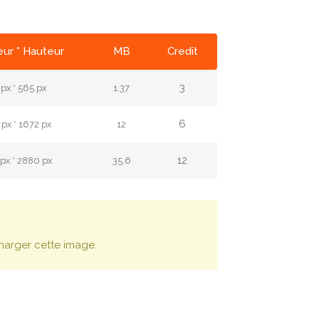
ur * Hauteur
MB
Credit
3
px * 565 px
1.37
6
px * 1672 px
12
12
px * 2880 px
35.6
harger cette image.