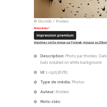
© Stocklib / thvideo
Nouveau !
impression premium
imprimez cette image sur Forex@, mousse ou Dib
Description:
Photo par thvideo. Dar
bats isolated on white background
Id:
1-191536781
Type de média:
Photos
Auteur:
thvideo
Mots-clés: