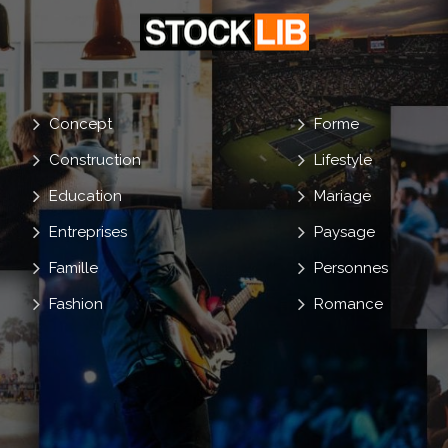
Concept
Forme
Construction
Lifestyle
Education
Mariage
Entreprises
Paysage
Famille
Personnes
Fashion
Romance