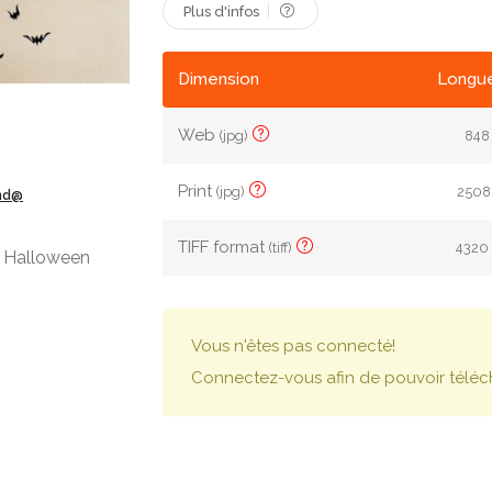
Plus d'infos
Dimension
Longue
Web
(jpg)
848 
Print
(jpg)
2508 
ond@
TIFF format
(tiff)
4320 
k Halloween
Vous n'êtes pas connecté!
Connectez-vous afin de pouvoir téléc