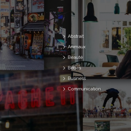
Abstrait
Animaux
Beauté
Bébés
Business
Communication