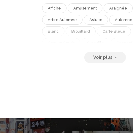
Affiche
Amusement
Araignée
Arbre Automne
Astuce
Automne
Blanc
Brouillard
Carte Bleue
Chauve Souris
Citrouille
Concept
Couleur Orange
Decoration Interieur
Enseigne
Fantome
Festivités
Gabarit
Heureux
Horreur
L
Lanterne
Lune
Mignon
Mys
Nuit
Octobre
Partie
Peur
Silouhette
Soigner
Sombre
Tete De Mort
Toussaint
Vacance