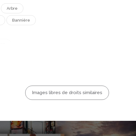
Arbre
Bannière
ion
Effrayant
Fond
 Art
tere
Noir
Images libres de droits similaires
Saison
Symbole
s