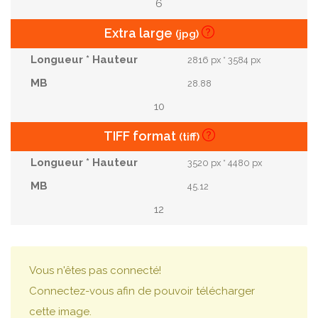
6
Extra large
(jpg)
2816 px * 3584 px
28.88
10
TIFF format
(tiff)
3520 px * 4480 px
45.12
12
Vous n'êtes pas connecté!
Connectez-vous afin de pouvoir télécharger
cette image.