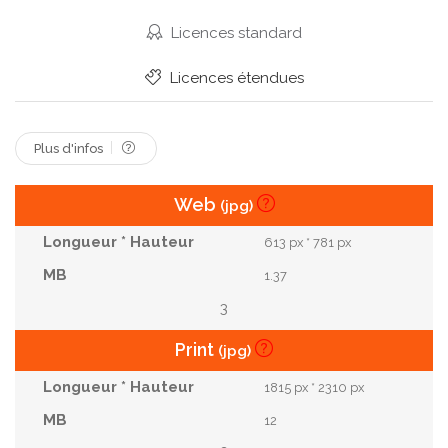
Toussaint
Vacances
Vendanges
Verin
Licences standard
Visage
Yeux
Licences étendues
Plus d'infos
Web
(jpg)
613 px * 781 px
1.37
3
Print
(jpg)
1815 px * 2310 px
12