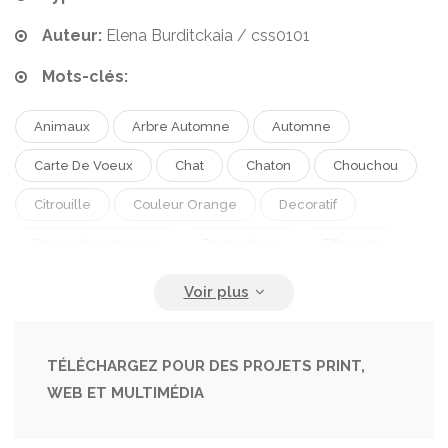
Auteur:
Elena Burditckaia / css0101
Mots-clés:
Animaux
Arbre Automne
Automne
Carte De Voeux
Chat
Chaton
Chouchou
Citrouille
Couleur Orange
Decoratif
Decoration Interieur
Domestique
Effrayant
Fantaisie
Festivités
Fond
Horreur
Lanterne
Magie
Mammifère
Mystere
Mysterieux
Noir
Nuit
Octobre
Oeil
TÉLÉCHARGEZ POUR DES PROJETS PRINT,
WEB ET MULTIMÉDIA
Partie
Peur
Regard
Silouhette
Sombre
Sorcellerie
Sorcière
Symbole