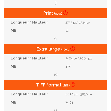
3
Print
(jpg)
2735 px * 1534 px
12
6
Extra large
(jpg)
5464 px * 3064 px
47.9
10
TIFF format
(tiff)
6830 px * 3830 px
74.84
12