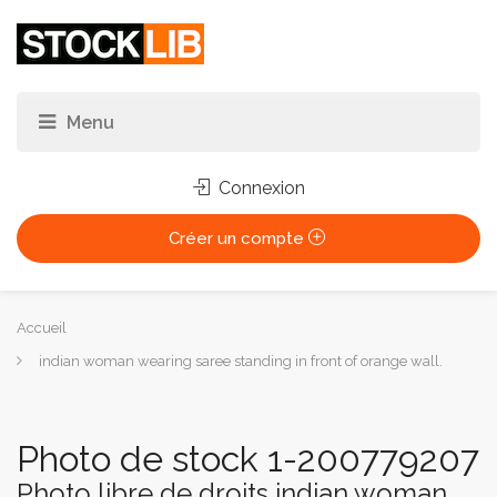
Connexion
Créer un compte
Vous
Accueil
êtes
indian woman wearing saree standing in front of orange wall.
ici :
Photo de stock 1-200779207
Photo libre de droits indian woman