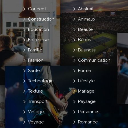
Concept
Abstrait
Construction
Animaux
Education
Beauté
Entreprises
Bébés
Famille
Business
Fashion
Communication
Santé
Forme
Technologie
Lifestyle
Texture
Mariage
Transport
Paysage
Vintage
Personnes
Voyage
Romance