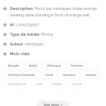
Description:
Photo par mindsparx. indian woman
wearing saree standing in front of orange wall.
Id:
1-200779207
Type de média:
Photos
Auteur:
mindsparx
Mots-clés:
Beauté
Belle
Ethnique
Femme
Femme Souriante
Fond
Heureux
Hindou
Hindouisme
Inde
Indien
Jeune
Jeune Fille
Mur
Personne
Personnes
Sexe Feminin
Sourire
Traditionnel