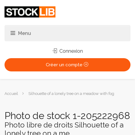
Connexion
Créer un compte
Vous
Accueil
Silhouette of a lonely tree on a meadow with fog
êtes
ici :
Photo de stock 1-205222968
Photo libre de droits Silhouette of a
lonely tree on a me...