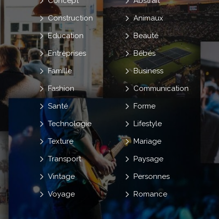
Concept
Abstrait
Construction
Animaux
Education
Beauté
Entreprises
Bébés
Famille
Business
Fashion
Communication
Santé
Forme
Technologie
Lifestyle
Texture
Mariage
Transport
Paysage
Vintage
Personnes
Voyage
Romance