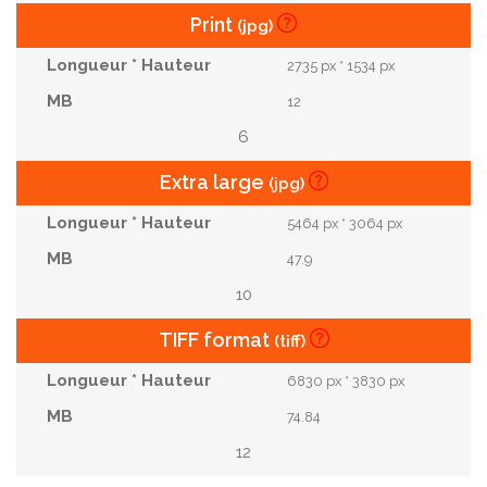
Print
(jpg)
2735 px * 1534 px
12
6
Extra large
(jpg)
5464 px * 3064 px
47.9
10
TIFF format
(tiff)
6830 px * 3830 px
74.84
12