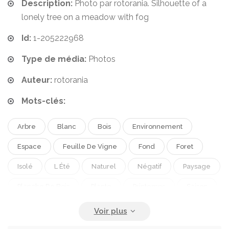
Description:
Photo par rotorania. Silhouette of a
lonely tree on a meadow with fog
Id:
1-205222968
Type de média:
Photos
Auteur:
rotorania
Mots-clés:
Arbre
Blanc
Bois
Environnement
Espace
Feuille De Vigne
Fond
Foret
Isolé
L Été
Naturel
Négatif
Paysage
Planche De Bois
Plante
Printemps
Saison
Vert