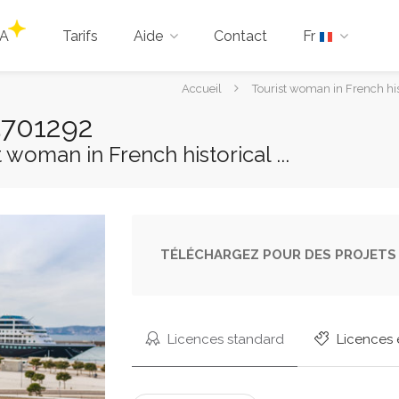
IA
Tarifs
Aide
Contact
Fr
Vous
Accueil
Tourist woman in French hist
êtes
5701292
ici :
 woman in French historical ...
TÉLÉCHARGEZ POUR DES PROJETS 
Licences standard
Licences 