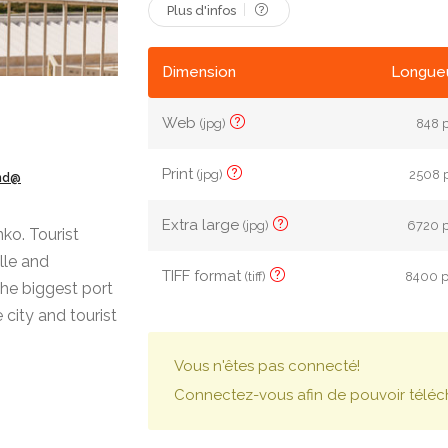
Plus d'infos
Dimension
Longueu
Web
(jpg)
848 p
Print
(jpg)
2508 p
ond@
Extra large
(jpg)
6720 p
ko. Tourist
lle and
TIFF format
(tiff)
8400 p
the biggest port
city and tourist
Vous n'êtes pas connecté!
Connectez-vous afin de pouvoir téléc