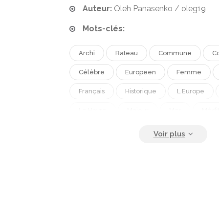
Auteur:
Oleh Panasenko / oleg19
Mots-clés:
Archi
Bateau
Commune
Co
Célèbre
Europeen
Femme
Français
Historique
L Europe
Le Havre
Majeur
Mer
Médi
Navire
Olympique De Marseille
Port De Plaisance
Porto
Sud
Touriste
Vieux
Ville
Voilier
Vue
Église