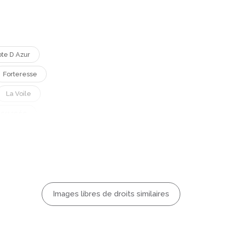
te D Azur
Forteresse
La Voile
terranée
Paysage
Tourisme
Voyage
Images libres de droits similaires