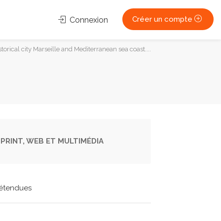
Créer un compte
Connexion
orical city Marseille and Mediterranean sea coast....
PRINT, WEB ET MULTIMÉDIA
étendues