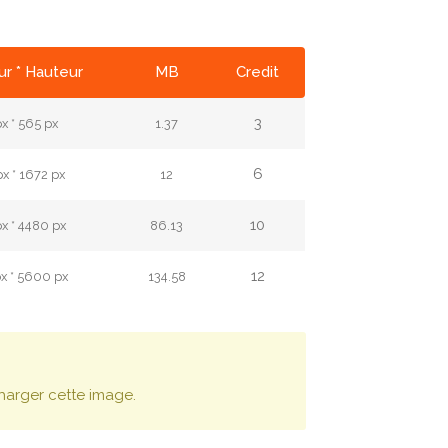
r * Hauteur
MB
Credit
3
x * 565 px
1.37
6
x * 1672 px
12
10
x * 4480 px
86.13
12
x * 5600 px
134.58
harger cette image.