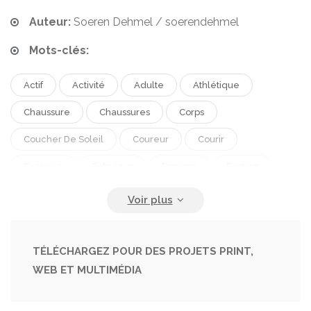
Auteur:
Soeren Dehmel / soerendehmel
Mots-clés:
Actif
Activité
Adulte
Athlétique
Chaussure
Chaussures
Corps
Coucher De Soleil
Coureur
Courir
Exercice
Exterieur
Femme
Footing
Formation
Jambes
Jeune
Jeune Fille
Joggeuse
Lever De Soleil
Life Style
Marathonienne
Personne
Personnes
TÉLÉCHARGEZ POUR DES PROJETS PRINT,
WEB ET MULTIMÉDIA
Pieds
Plein Air
Remise En Forme
Route
Rue
Sain
Santé
Sexe Feminin