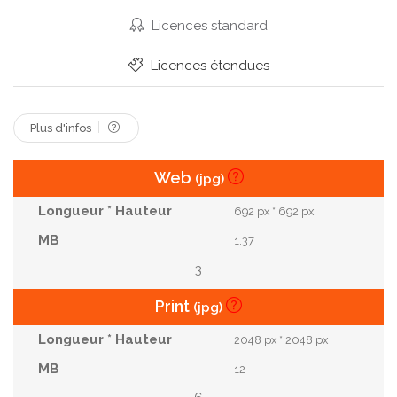
Soleil
Sportif
Vitalité
Vitesse
Licences standard
Énergie
Licences étendues
Plus d'infos
Web
(jpg)
692 px * 692 px
1.37
3
Print
(jpg)
2048 px * 2048 px
12