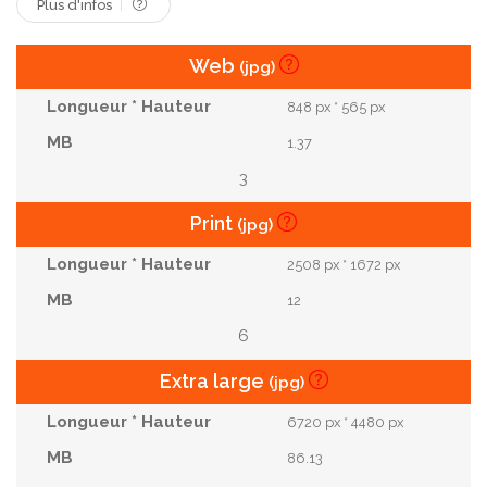
Plus d'infos
Web
(jpg)
848 px * 565 px
1.37
3
Print
(jpg)
2508 px * 1672 px
12
6
Extra large
(jpg)
6720 px * 4480 px
86.13