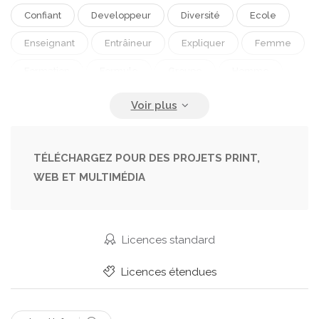
Confiant
Developpeur
Diversité
Ecole
Enseignant
Entrâineur
Expliquer
Femme
Formation
Formule
Groupe
Homme
Jeune Fille
Leçon
Mec
Multiculturel
Programmeur
Réfléchir Ensemble
Réunion
Sciences
Seminaire
Tableau Noir
TÉLÉCHARGEZ POUR DES PROJETS PRINT,
WEB ET MULTIMÉDIA
Travail D Équipe
Université
Éducation Nationale
Équipe
Étudiante
Licences standard
Licences étendues