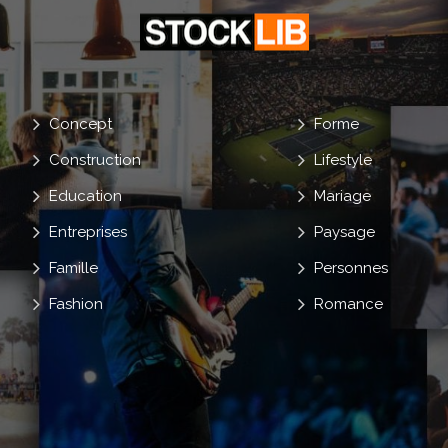
Concept
Forme
Construction
Lifestyle
Education
Mariage
Entreprises
Paysage
Famille
Personnes
Fashion
Romance