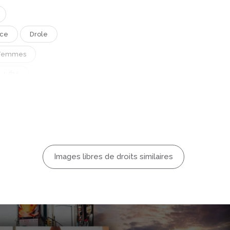
ice
Drole
Femmes
L Été
rotection
nequin
ie
Partie
o
Images libres de droits similaires
Vetements