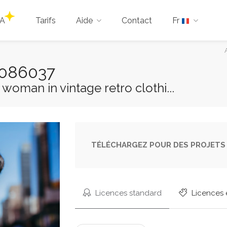
IA
Tarifs
Aide
Contact
Fr
Vou
ête
7086037
ici :
woman in vintage retro clothi...
TÉLÉCHARGEZ POUR DES PROJETS 
Licences standard
Licences 