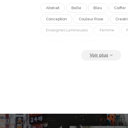
Abstrait
Belle
Bleu
Coiffer
Conception
Couleur Rose
Creatr
Enseignes Lumineuses
Femme
Graphique
Jeune Fille
Jolie
La Mode
Life Style
Lunettes De P
Lunettes De Soleil
Madames
Man
Moderne
Musique Retro
Nostalg
Personne
Personnes
Soirée Disc
Tendance
Vendange
Veste
Violettes
Visage