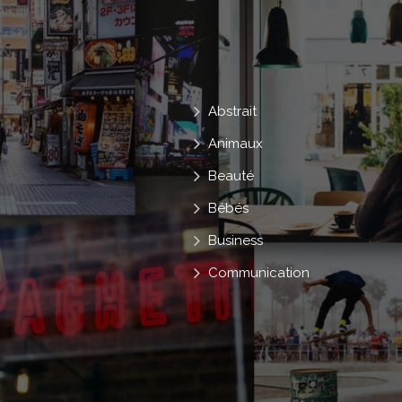
Abstrait
Animaux
Beauté
Bébés
Business
Communication