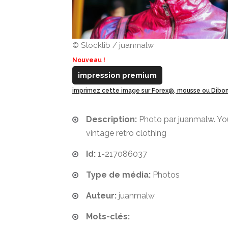
© Stocklib / juanmalw
Nouveau !
impression premium
imprimez cette image sur Forex@, mousse ou Dib
Description:
Photo par juanmalw. Y
vintage retro clothing
Id:
1-217086037
Type de média:
Photos
Auteur:
juanmalw
Mots-clés: