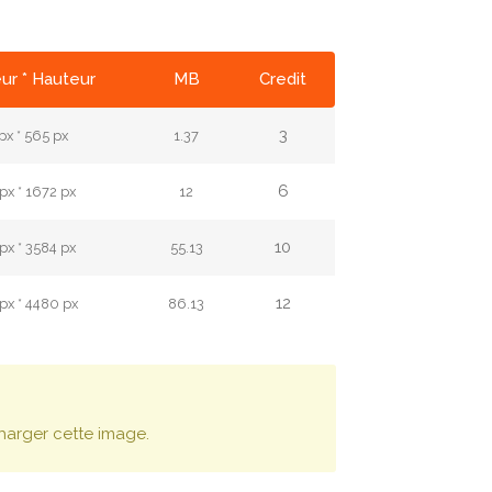
ur * Hauteur
MB
Credit
3
px * 565 px
1.37
6
px * 1672 px
12
10
px * 3584 px
55.13
12
px * 4480 px
86.13
harger cette image.