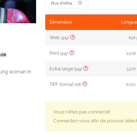
Plus d'infos
Dimension
Longue
Web
(jpg)
848 
Print
(jpg)
2508 
ond@
Extra large
(jpg)
5376 
oung woman in
TIFF format
(tiff)
6720 
Vous n'êtes pas connecté!
Connectez-vous afin de pouvoir téléc