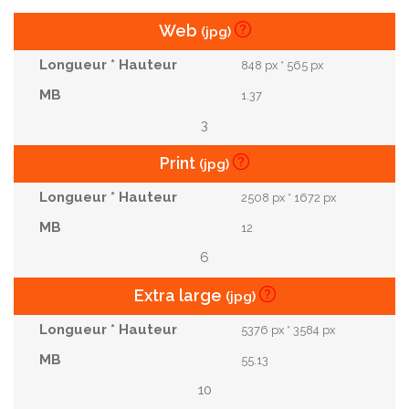
Web
(jpg)
848 px * 565 px
1.37
3
Print
(jpg)
2508 px * 1672 px
12
6
Extra large
(jpg)
5376 px * 3584 px
55.13
10