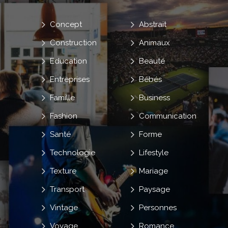
Concept
Abstrait
Construction
Animaux
Education
Beauté
Entreprises
Bébés
Famille
Business
Fashion
Communication
Santé
Forme
Technologie
Lifestyle
Texture
Mariage
Transport
Paysage
Vintage
Personnes
Voyage
Romance