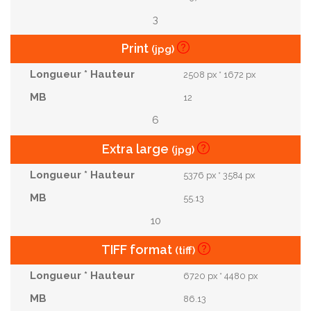
3
Print
(jpg)
2508 px * 1672 px
12
6
Extra large
(jpg)
5376 px * 3584 px
55.13
10
TIFF format
(tiff)
6720 px * 4480 px
86.13