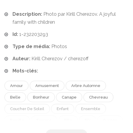
Description:
Photo par Kirill Cherezov. A joyful
family with children
Id:
1-232203293
Type de média:
Photos
Auteur:
Kirill Cherezov / cherezoff
Mots-clés:
Amour
Amusement
Arbre Automne
Belle
Bonheur
Canape
Chevreau
Coucher De Soleil
Enfant
Ensemble
Famille
Femme
Fille
Fils
Garçon
Heureux
Homme
Jeune
Jeune Fille