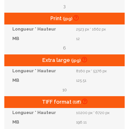
3
Print
(jpg)
2523 px * 1662 px
12
6
Extra large
(jpg)
8160 px * 5376 px
125.51
10
TIFF format
(tiff)
10200 px * 6720 px
196.11