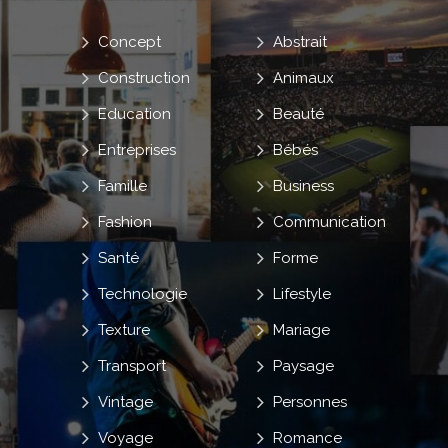
Concept
Abstrait
Construction
Animaux
Education
Beauté
Entreprises
Bébés
Famille
Business
Fashion
Communication
Santé
Forme
Technologie
Lifestyle
Texture
Mariage
Transport
Paysage
Vintage
Personnes
Voyage
Romance