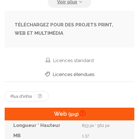
Joie
Les Parents
Liberté
Life Style
Loisirs
Maison
Mort De Rire
TÉLÉCHARGEZ POUR DES PROJETS PRINT,
WEB ET MULTIMÉDIA
Moyens De Communication
Mère
Papa
Pere
Personnes
Peu
Plein Air
Positif
Rapports
Relations
S Amuser
Licences standard
Sexe Feminin
Sexe Masculin
Soins
Licences étendues
Sourire
Voyage
Plus d'infos
Web
(jpg)
853 px * 562 px
1.37