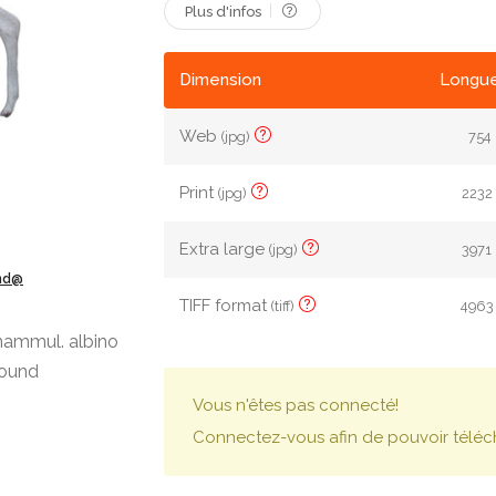
Plus d'infos
Dimension
Longue
Web
(jpg)
754 
Print
(jpg)
2232 
Extra large
(jpg)
3971 
ond@
TIFF format
(tiff)
4963 
ammul. albino
round
Vous n'êtes pas connecté!
Connectez-vous afin de pouvoir téléc