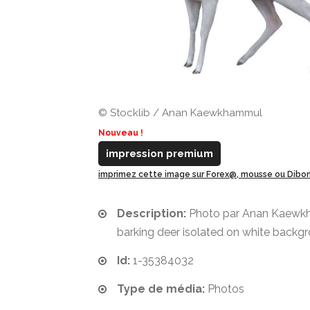
© Stocklib / Anan Kaewkhammul
Nouveau !
impression premium
imprimez cette image sur Forex@, mousse ou Dib
Description:
Photo par Anan Kaewkh
barking deer isolated on white backg
Id:
1-35384032
Type de média:
Photos