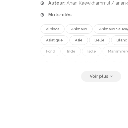
Auteur:
Anan Kaewkhammul / anan
Mots-clés:
Albinos
Animaux
Animaux Sauva
Asiatique
Asie
Belle
Blanc
Fond
Inde
Isolé
Mammifèr
Sauvage
Sexe Masculin
Thailan
Tropicale
Vivant