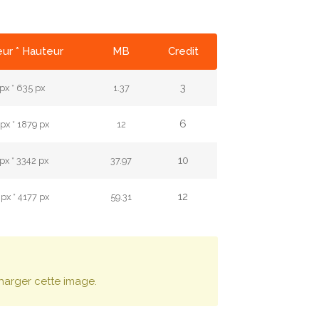
ur * Hauteur
MB
Credit
3
px * 635 px
1.37
6
px * 1879 px
12
10
px * 3342 px
37.97
12
px * 4177 px
59.31
harger cette image.