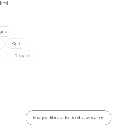
kkml
ges
Cerf
e
Regard
de
Images libres de droits similaires