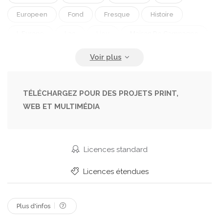
Europeen
Fond
Fresque
Histoire
L Europe
Lac
Lieu
Maison De Campagne
Multicolore
Nourriture
Personnes
Resto
Rivière
Tableau
Tourisme
Touriste
Traditionnel
Trottoir
Urbain
Vieux
TÉLÉCHARGEZ POUR DES PROJETS PRINT,
WEB ET MULTIMÉDIA
Ville
Volet Roulant
Voyage
Licences standard
Licences étendues
Plus d'infos