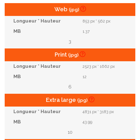
Web
(jpg)
853 px * 562 px
1.37
3
Print
(jpg)
2523 px * 1662 px
12
6
Extra large
(jpg)
4831 px * 3183 px
43.99
10