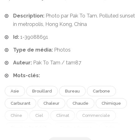
Description:
Photo par Pak To Tam. Polluted sunset
in metropolis, Hong Kong, China
Id:
1-39088691
Type de média:
Photos
Auteur:
Pak To Tam / tam87
Mots-clés:
Asie
Brouillard
Bureau
Carbone
Carburant
Chaleur
Chaude
Chimique
Chine
Ciel
Climat
Commerciale
Coucher De Soleil
Couleur Orange
Crise
Dommage
Environnement
Financer