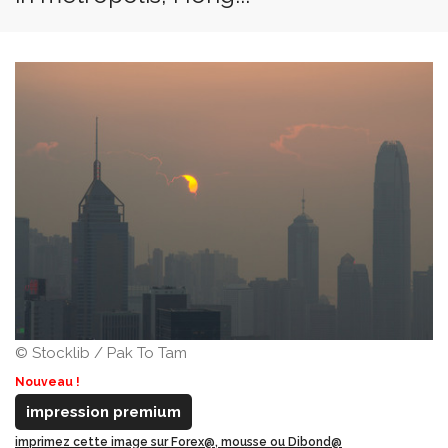
© Stocklib / Pak To Tam
Nouveau !
impression premium
imprimez cette image sur Forex@, mousse ou Dibond@