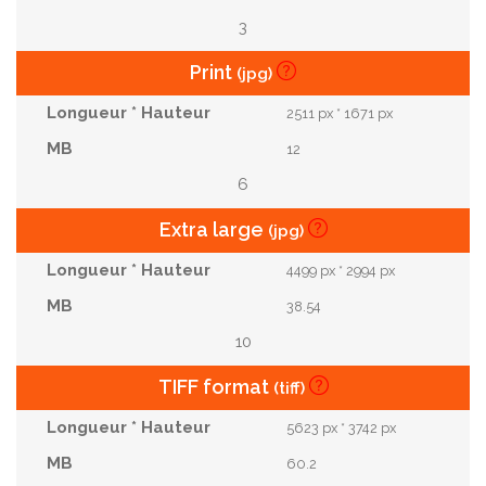
3
Print
(jpg)
2511 px * 1671 px
12
6
Extra large
(jpg)
4499 px * 2994 px
38.54
10
TIFF format
(tiff)
5623 px * 3742 px
60.2