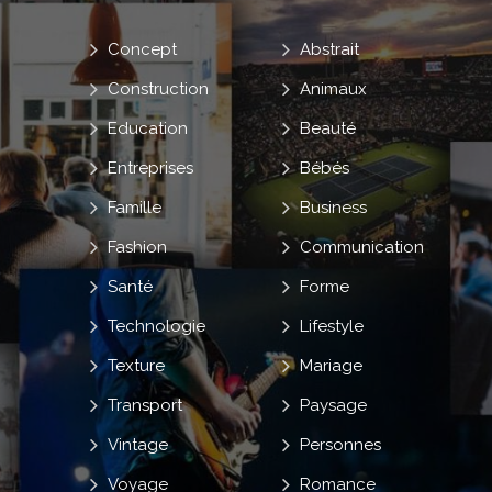
Concept
Abstrait
Construction
Animaux
Education
Beauté
Entreprises
Bébés
Famille
Business
Fashion
Communication
Santé
Forme
Technologie
Lifestyle
Texture
Mariage
Transport
Paysage
Vintage
Personnes
Voyage
Romance