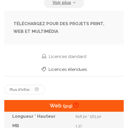
Fumée
Gratte Ciel
Hammam
Jaune
La Pollution
La Terre
Lueur
Or
TÉLÉCHARGEZ POUR DES PROJETS PRINT,
WEB ET MULTIMÉDIA
Rechauffement
Rouge
Silouhette
Soleil
Tourisme
Toxique
Urbain
Ville
Énergie
Licences standard
Licences étendues
Plus d'infos
Web
(jpg)
848 px * 565 px
1.37