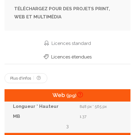
Sombre
Transports
Vehicule
Visibilité
TÉLÉCHARGEZ POUR DES PROJETS PRINT,
WEB ET MULTIMÉDIA
Voiture
Voyage
Licences standard
Licences étendues
Plus d'infos
Web
(jpg)
848 px * 565 px
1.37
3