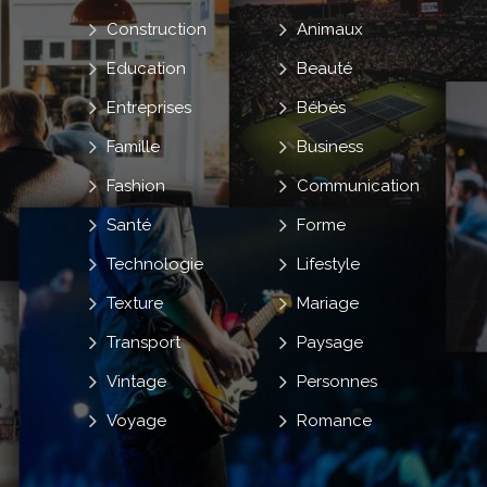
Construction
Animaux
Education
Beauté
Entreprises
Bébés
Famille
Business
Fashion
Communication
Santé
Forme
Technologie
Lifestyle
Texture
Mariage
Transport
Paysage
Vintage
Personnes
Voyage
Romance