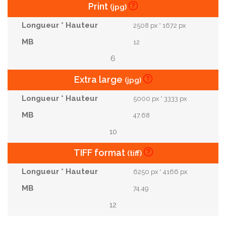
Print
(jpg)
2508 px * 1672 px
12
6
Extra large
(jpg)
5000 px * 3333 px
47.68
10
TIFF format
(tiff)
6250 px * 4166 px
74.49
12