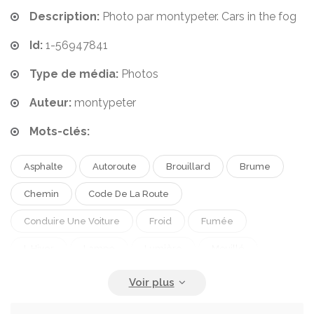
Description:
Photo par montypeter. Cars in the fog
Id:
1-56947841
Type de média:
Photos
Auteur:
montypeter
Mots-clés:
Asphalte
Autoroute
Brouillard
Brume
Chemin
Code De La Route
Conduire Une Voiture
Froid
Fumée
L Hiver
Lampe
Lumière
Mouillé
Moyens De Transport
Météo
Neige
Pare Brise
Pluie
Route
Rue
Saison