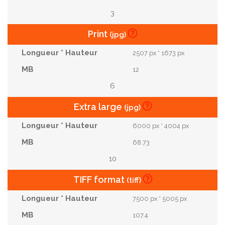
3
Print
(jpg)
2507 px * 1673 px
12
6
Extra large
(jpg)
6000 px * 4004 px
68.73
10
TIFF format
(tiff)
7500 px * 5005 px
107.4