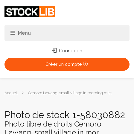
Connexion
Créer un compte
Vous
Accueil
Cemoro Lawang; small village in morning mist
êtes
ici :
Photo de stock 1-58030882
Photo libre de droits Cemoro
Lawang; small village in mor...