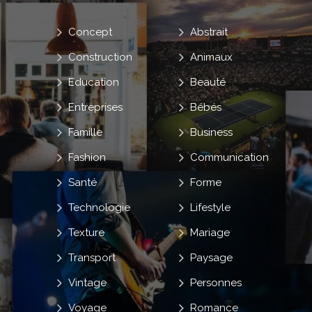
Concept
Abstrait
Construction
Animaux
Education
Beauté
Entreprises
Bébés
Famille
Business
Fashion
Communication
Santé
Forme
Technologie
Lifestyle
Texture
Mariage
Transport
Paysage
Vintage
Personnes
Voyage
Romance