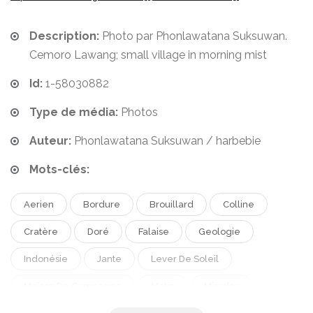
Description:
Photo par Phonlawatana Suksuwan.
Cemoro Lawang; small village in morning mist
Id:
1-58030882
Type de média:
Photos
Auteur:
Phonlawatana Suksuwan / harbebie
Mots-clés:
Aerien
Bordure
Brouillard
Colline
Cratère
Doré
Falaise
Geologie
Indonésie
Jante
Lever De Soleil
Maison De Campagne
Matin
Mirador