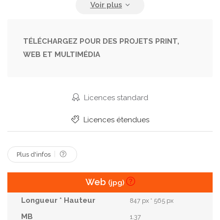
Montagne
Monter
Nature Sauvage
Orient
Paysage
Randonnée Pédestre
Sorbonne
Terre
Tourisme
Vallee
Vert
Volcan
TÉLÉCHARGEZ POUR DES PROJETS PRINT,
WEB ET MULTIMÉDIA
Voyage
Licences standard
Licences étendues
Plus d'infos
Web
(jpg)
847 px * 565 px
1.37