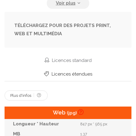
L Été
Leçon
Lieu De Travail
Manuel
Métiers
Navire
Origamis
Papier
Parc Automobile
Parure
Planche De Bois
TÉLÉCHARGEZ POUR DES PROJETS PRINT,
WEB ET MULTIMÉDIA
Plat
Plie
Projet
Réunion De Travail
Sculture
Succès
Tableau
Transports
Licences standard
Licences étendues
Plus d'infos
Web
(jpg)
847 px * 565 px
1.37