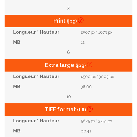
3
Print
(jpg)
2507 px * 1673 px
12
6
Extra large
(jpg)
4500 px * 3003 px
38.66
10
TIFF format
(tiff)
5625 px * 3754 px
60.41