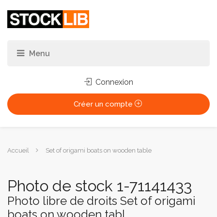
Connexion
Créer un compte
Vous
Accueil
Set of origami boats on wooden table
êtes
ici :
Photo de stock 1-71141433
Photo libre de droits Set of origami
boats on wooden tabl...