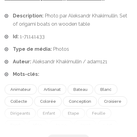
Description:
Photo par Aleksandr Khakimullin. Set
of origami boats on wooden table
Id:
1-71141433
Type de média:
Photos
Auteur:
Aleksandr Khakimullin / adam121
Mots-clés:
Animateur
Artisanat
Bateau
Blanc
Collecte
Colorée
Conception
Croisiere
Dirigeants
Enfant
Etape
Feuille
Fond
Idée
Jaune
Jouet
L Art