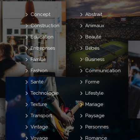
Concept
Abstrait
Construction
Animaux
Education
Beauté
Entreprises
Bébés
Famille
Business
Fashion
Communication
Santé
Forme
Technologie
Lifestyle
Texture
Mariage
Transport
Paysage
Vintage
Personnes
Voyage
Romance