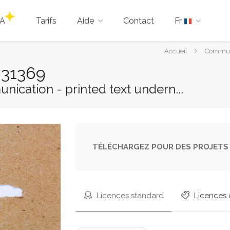
IA
Tarifs
Aide
Contact
Fr
Vous
Accueil
Communi
êtes
631369
ici :
nication - printed text undern...
TÉLÉCHARGEZ POUR DES PROJETS 
Licences standard
Licences 