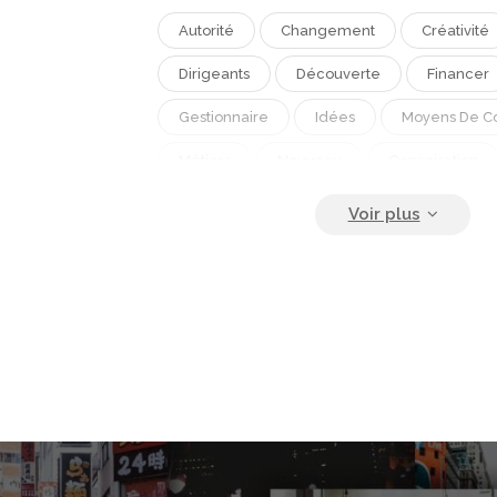
Autorité
Changement
Créativité
Dirigeants
Découverte
Financer
Gestionnaire
Idées
Moyens De C
Métiers
Nouveau
Organisation
Planification
Progres
Technologi