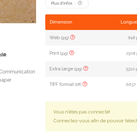
Plus d'infos
Dimension
Longue
Web
(jpg)
848 
Print
(jpg)
2508 
ond@
Extra large
(jpg)
5310 
. Communication
paper
TIFF format
(tiff)
6637 
Vous n'êtes pas connecté!
Connectez-vous afin de pouvoir téléc