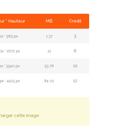
ur * Hauteur
MB
Credit
3
px * 565 px
1.37
6
px * 1672 px
12
10
px * 3540 px
53.78
12
px * 4425 px
84.02
harger cette image.