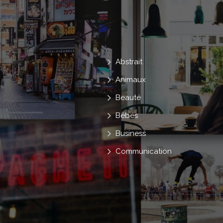
Abstrait
Animaux
Beauté
Bébés
Business
Communication