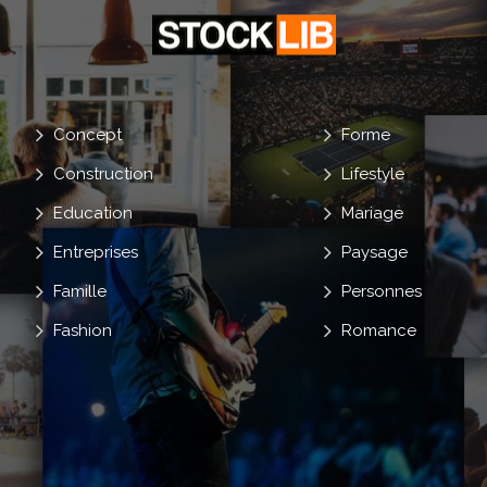
Concept
Forme
Construction
Lifestyle
Education
Mariage
Entreprises
Paysage
Famille
Personnes
Fashion
Romance