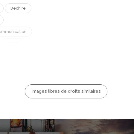
Dechire
ommunication
Papier
e
Texte
Images libres de droits similaires