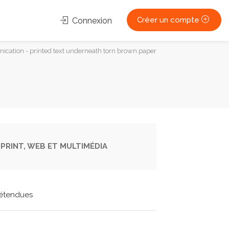
Créer un compte
Connexion
cation - printed text underneath torn brown paper
PRINT, WEB ET MULTIMÉDIA
étendues