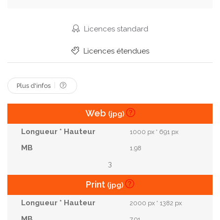
Bouquet
Pâques.
Violet
Intérieur
Jardinage
Arrosage
Peut
Croire
Licences standard
IRIS
Fleuriste
Mis En Pot
Planches
Licences étendues
Plus d'infos
Web
(jpg)
1000 px * 691 px
1.98
3
Print
(jpg)
2000 px * 1382 px
7.91