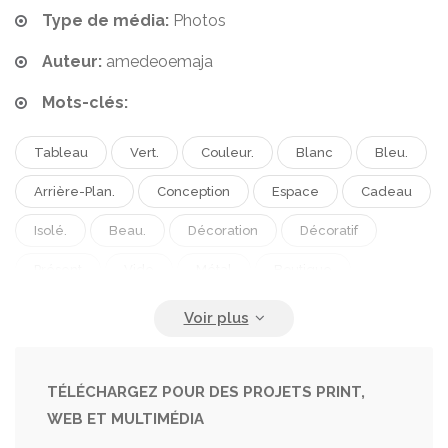
Type de média:
Photos
Auteur:
amedeoemaja
Mots-clés:
Tableau
Vert.
Couleur.
Blanc
Bleu.
Arrière-Plan.
Conception
Espace
Cadeau
Isolé.
Beau.
Décoration
Décoratif
Présent
Vide
Métal
Boutique
Décorer
Saison
Nature
Printemps
Jardin
Croissance
Eau
Feuilles
Pétale
Épanouissement
Fleurir
Flore
TÉLÉCHARGEZ POUR DES PROJETS PRINT,
WEB ET MULTIMÉDIA
Floral
Fleurs.
Bois
Tige
Ornement