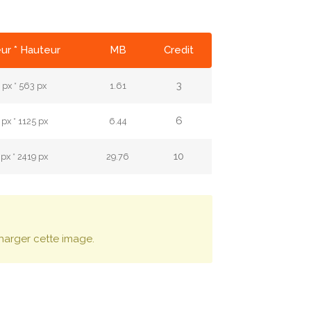
ur * Hauteur
MB
Credit
3
px * 563 px
1.61
6
px * 1125 px
6.44
10
px * 2419 px
29.76
harger cette image.