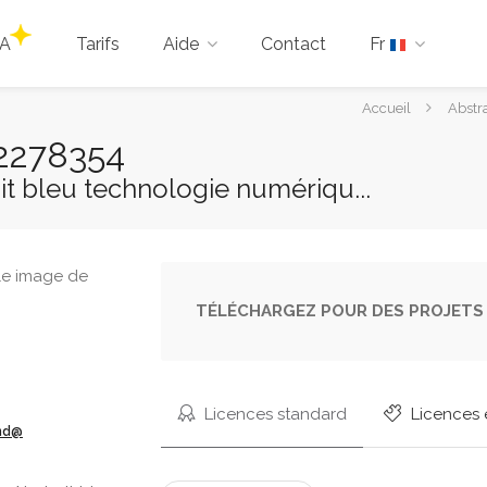
IA
Tarifs
Aide
Contact
Fr
Vous
Accueil
Abstr
êtes
02278354
ici :
ait bleu technologie numériqu...
TÉLÉCHARGEZ POUR DES PROJETS 
Licences standard
Licences 
ond@