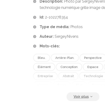
Description:
Photo par SergeyNivens.
technologie numérique grille image d
Id:
2-102278354
Type de média:
Photos
Auteur:
SergeyNivens
Mots-clés:
Bleu.
Arrière-Plan.
Perspective
Élément
Conception
Espace
Entreprise
Abstrait
Technologie
Lignes
Écran
Filet
Dynami
Papier Peint
Web
Grille
En
Mise En Page
Brillant
Médias