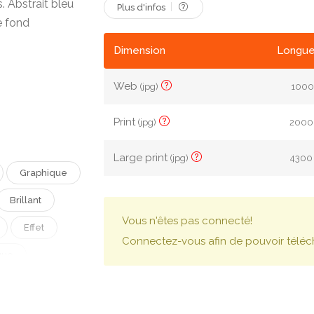
 Abstrait bleu
Plus d'infos
e fond
Dimension
Longue
Web
(jpg)
1000 
Print
(jpg)
2000 
Large print
(jpg)
4300 
Graphique
Brillant
Vous n'êtes pas connecté!
Effet
Connectez-vous afin de pouvoir téléc
que
grener
Virtuel