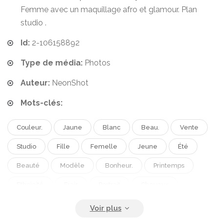
Femme avec un maquillage afro et glamour. Plan
studio .
Id:
2-106158892
Type de média:
Photos
Auteur:
NeonShot
Mots-clés:
Couleur.
Jaune
Blanc
Beau.
Vente
Studio
Fille
Femelle
Jeune
Été
Beauté
Modèle
Bonheur.
Printemps
Ethnicité
Frais
Portrait
Cheveux
Complet
Mode
Africain
Authentique