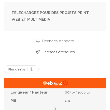
Élégant
Jambes
Femme
Se Maquiller
Coiffure
Bouclé
Ajuster
Regarder
TÉLÉCHARGEZ POUR DES PROJETS PRINT,
WEB ET MULTIMÉDIA
Américain
Cocktail
Charmant
Sexy
Robe
Devant
Attractif.
Occasionnel
Superbe
Sensuelle
Poser
Chaussures
Licences standard
Debout
Bronzé
Mince
À La Mode
Licences étendues
Classe
Afro
Afro-Américain
Plus d'infos
Web
(jpg)
667 px * 1000 px
1.91
3