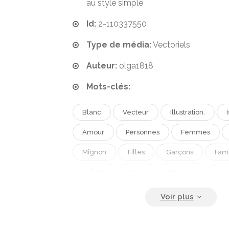
au style simple
Id:
2-110337550
Type de média:
Vectoriels
Auteur:
olga1818
Mots-clés:
Blanc
Vecteur
Illustration.
Amour
Personnes
Femmes
Mignon
Filles
Garçons
Fami
Enfants
Mode
Hommes
Gr
Style De Vie
Simple
Grand-Mère
Vêtements
Personnages
Adoles