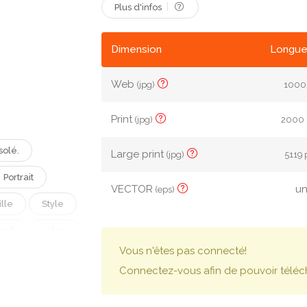
Plus d'infos
Dimension
Longue
Web
(jpg)
1000 
Print
(jpg)
2000 p
Isolé.
Large print
(jpg)
5119 
Portrait
VECTOR
un
(eps)
lle
Style
and
Icône
Vous n'êtes pas connecté!
Connectez-vous afin de pouvoir téléc
cent