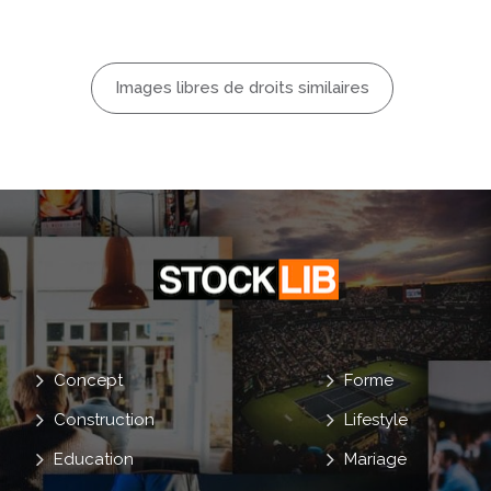
ouse
Mari
Skateboard
Images libres de droits similaires
ers
Concept
Forme
Construction
Lifestyle
Education
Mariage