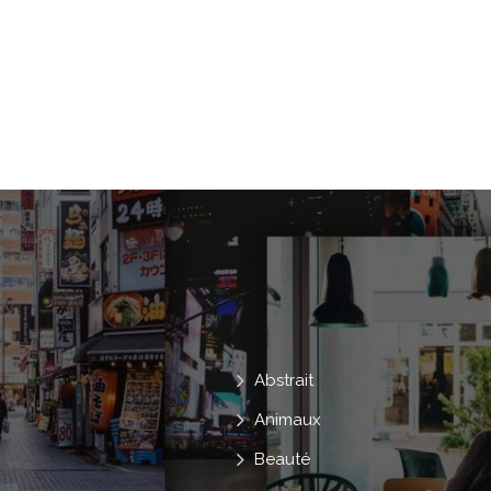
Bébés
Maman !
Parents
Ép
Papa !
Personnes
Adolescents
Nouveau-Né
Petits-Enfants
Hipst
Grand-Père
Grands-Parents
Abstrait
Animaux
Beauté