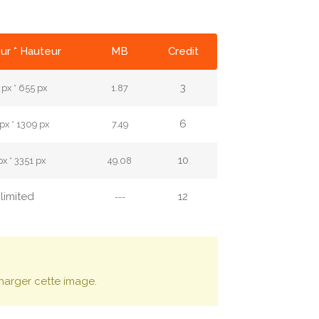
ur * Hauteur
MB
Credit
3
px * 655 px
1.87
6
x * 1309 px
7.49
10
px * 3351 px
49.08
limited
12
---
harger cette image.