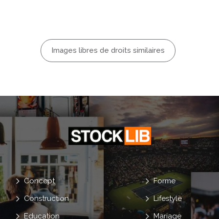
se En Page
ille
Anatomie
Images libres de droits similaires
N
nes
Concept
Forme
Construction
Lifestyle
Education
Mariage