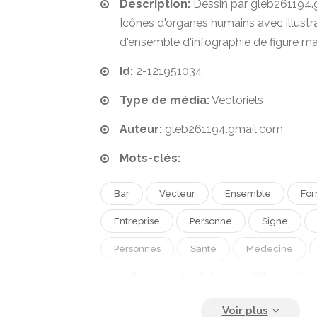
Description:
Dessin par gleb261194.
Icônes d'organes humains avec illustra
d'ensemble d'infographie de figure m
Id:
2-121951034
Type de média:
Vectoriels
Auteur:
gleb261194.gmail.com
Mots-clés:
Bar
Vecteur
Ensemble
Fo
Entreprise
Personne
Signe
Personnes
Santé
Médecine
Médical
Symbole
Œil
Cœu
Œuf
Document
Estomac
P