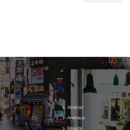
Page
Poumon
Système
Mi
Carte
Icônes
Seringue
Ore
Recherche
Graphique
Interne
Cerveau
Dent
Clinique
AD
Physiologie
Foie
Rein
Orga
Intestin
Infographie
Abstrait
Animaux
Beauté