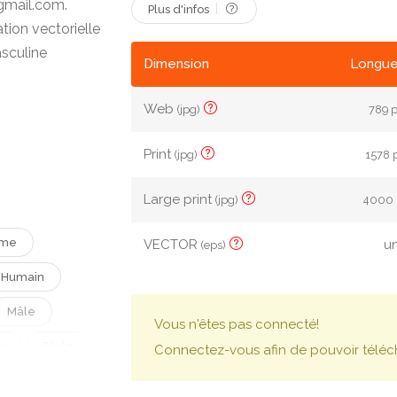
gmail.com.
Plus d'infos
tion vectorielle
asculine
Dimension
Longue
Web
(jpg)
789 p
Print
(jpg)
1578 
Large print
(jpg)
4000 
rme
VECTOR
un
(eps)
Humain
Mâle
Vous n'êtes pas connecté!
r
Pilule
Connectez-vous afin de pouvoir téléc
résentation