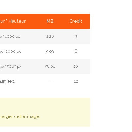
ur * Hauteur
MB
Credit
3
x * 1000 px
2.26
6
px * 2000 px
9.03
10
px * 5069 px
58.01
limited
12
---
harger cette image.