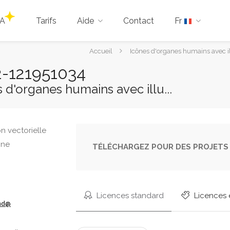
IA
Tarifs
Aide
Contact
Fr
Vous
Accueil
Icônes d'organes humains avec ill
êtes
 2-121951034
ici :
s d'organes humains avec illu...
TÉLÉCHARGEZ POUR DES PROJETS 
Licences standard
Licences 
ond@