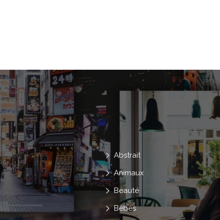
Petite Fille
Foret
Sapin
Moyens De Transport
Abstrait
Animaux
Beauté
Bébés