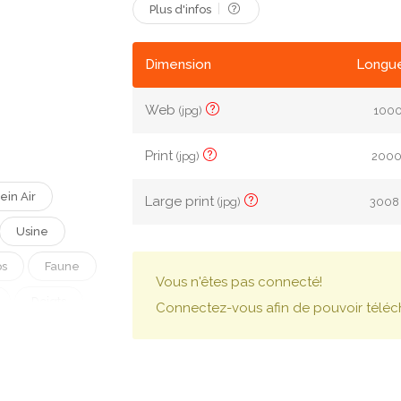
Plus d'infos
Dimension
Longue
Web
(jpg)
1000
Print
(jpg)
2000 
lein Air
Large print
(jpg)
3008 
Usine
s
Faune
Vous n'êtes pas connecté!
Doigts
Connectez-vous afin de pouvoir téléc
Conifère
chen