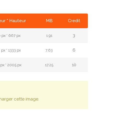
ur * Hauteur
MB
Credit
3
 px * 667 px
1.91
6
px * 1333 px
7.63
10
px * 2005 px
17.25
harger cette image.