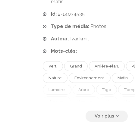
matin
Id:
2-14034535
Type de média:
Photos
Auteur:
Ivankmit
Mots-clés:
Vert.
Grand
Arrière-Plan.
P
Nature
Environnement.
Matin
Lumière.
Arbre
Tige
Temp
Réserve
Paysage
Pin
Pour
Forêt.
Dans
Bois
Désert
À Feuilles Persistantes
Dames
Li