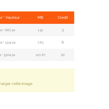
r * Hauteur
MB
Credit
3
x * 667 px
1.91
6
x * 1334 px
7.63
10
x * 5304 px
120.67
harger cette image.