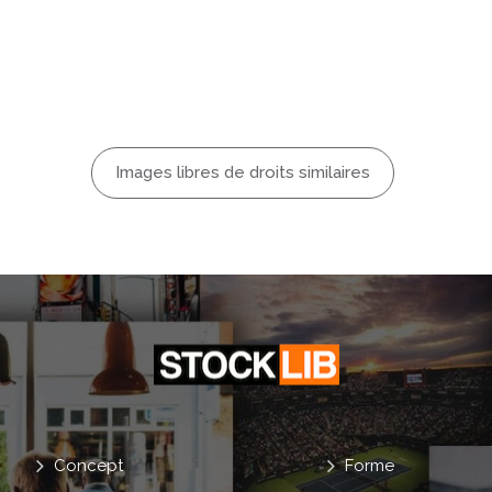
Salon
Blond
hème
Images libres de droits similaires
r
Attentif
portif
Concept
Forme