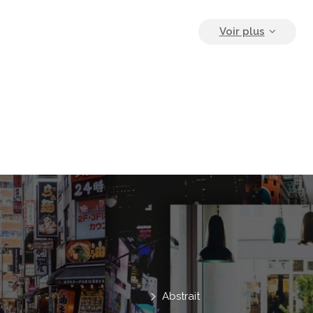
Moderne
Peau
Rose
Gants
Professionnel
Se Maquiller
Corps
Dessin
Multicolore
Sécurité
Haut
Sexy
Compétence
T
Douleur
Aiguille
Tigre
Peu
Précis
Tatouage
Parcelle
S
Avant-Bras
Abstrait