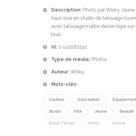
Description:
Photo par Wisky. Jeune
haut rose en studio de tatouage tourn
avec tatouage maître dessin tigre sur f
bras
Id:
2-142582541
Type de média:
Photos
Auteur:
Wisky
Mots-clés:
Couleur.
Conception
Équipemen
Studio
Fille
Jeune
Beauté
Passe-Temps
Pointu
Animal
Style
Image
Instrument
Mo