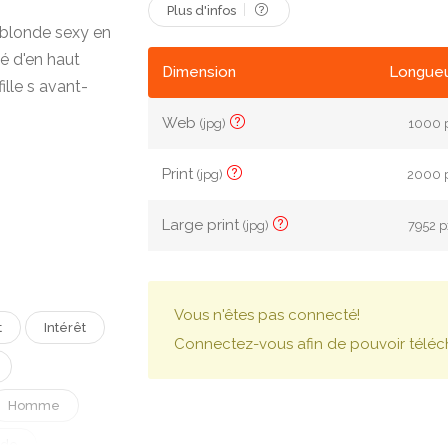
Plus d'infos
 blonde sexy en
é d'en haut
Dimension
Longueu
ille s avant-
Web
(jpg)
1000 p
Print
(jpg)
2000 p
Large print
(jpg)
7952 p
Vous n'êtes pas connecté!
t
Intérêt
Connectez-vous afin de pouvoir téléc
Homme
de