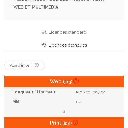
WEB ET MULTIMÉDIA
Isolé Sur Fond Blanc
Jeunes Adultes
Afro-Américain
Découper
Licences standard
Licences étendues
Plus d'infos
Web
(jpg)
1000 px * 667 px
1.91
3
Print
(jpg)