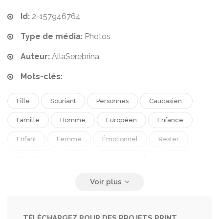
Id:
2-157946764
Type de média:
Photos
Auteur:
AllaSerebrina
Mots-clés:
Fille
Souriant
Personnes
Caucasien.
Famille
Homme
Européen
Enfance
Enfant
Femme
Émotionnel
Rester
Ensemble
Unité
Occasionnel
Mère
Parentalité
Câlin
Parents
Père
Relation
Ferroutage
Pré-Adolescent
Multiethnique
Regarder La Caméra
TÉLÉCHARGEZ POUR DES PROJETS PRINT,