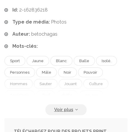
Id:
2-162836218
Type de média:
Photos
Auteur:
betochagas
Mots-clés:
Sport
Jaune
Blanc
Balle
Isolé.
Personnes
Mâle
Noir
Pouvoir
Hommes
Sauter
Jouant
Culture
Américain
Cerf
Grille
Joueur
Uniforme
Athlète
Football
Stade
Cours D'exécution
Détermination
Masculinité
Tacle
Atterrissage
Sport D'équipe
TÉLÉCHARGEZ POUR DES PROJETS PRINT,