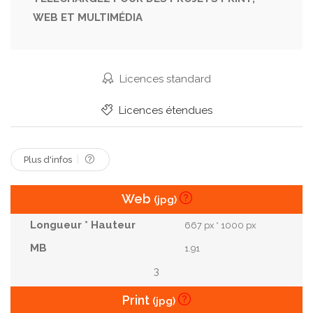
WEB ET MULTIMÉDIA
Corps Musclé
Sport De Compétition
Sport Professionnel
Uniforme De Sport
Casque De Sport
Équipe Sportive
Épaulières
Licences standard
Licences étendues
Plus d'infos
Web
(jpg)
667 px * 1000 px
1.91
3
Print
(jpg)