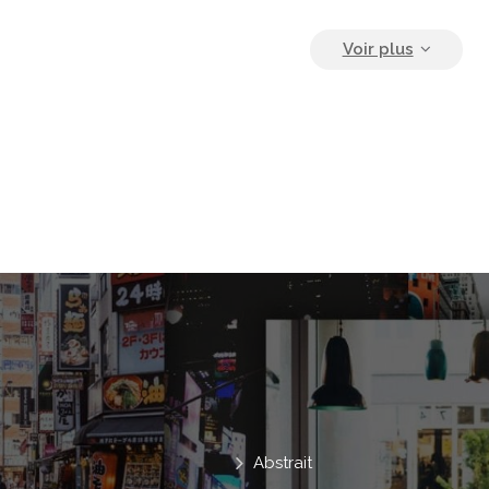
Escalade
Entraînement
Câlins
Avec
Sportif
Étirage
Murs
Flexibilité
Vêtements De Sport
Pl
Jeune Adulte
Se Toucher Le Nez
Femme Caucasienne
Abstrait