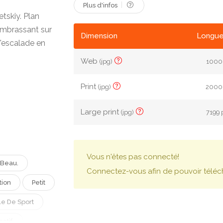
Plus d'infos
tskiy. Plan
 embrassant sur
Dimension
Longue
'escalade en
Web
(jpg)
1000 
Print
(jpg)
2000 
Large print
(jpg)
7199 
Vous n'êtes pas connecté!
Beau.
Connectez-vous afin de pouvoir téléc
tion
Petit
le De Sport
actif.