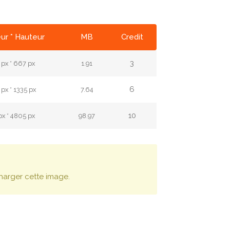
ur * Hauteur
MB
Credit
3
px * 667 px
1.91
6
px * 1335 px
7.64
10
px * 4805 px
98.97
harger cette image.