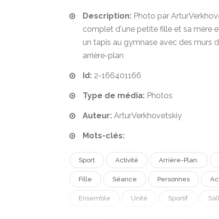
Description:
Photo par ArturVerkhove
complet d'une petite fille et sa mère
un tapis au gymnase avec des murs d
arrière-plan
Id:
2-166401166
Type de média:
Photos
Auteur:
ArturVerkhovetskiy
Mots-clés:
Sport
Activité
Arrière-Plan.
Fille
Séance
Personnes
Ac
Ensemble
Unité
Sportif
Sal
Exercice
Faire De L'exercice
Attr