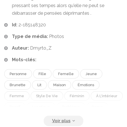
pressant ses tempes alors qu'elle ne peut se
débarrasser de pensées déprimantes .
Id:
2-185148320
Type de média:
Photos
Auteur:
Dmyrto_Z
Mots-clés:
Personne
Fille
Femelle
Jeune
Brunette
Lit
Maison
Émotions
Femme
Style De Vie
Féminin
À L'intérieur
Pensif
Lunatique
Problème
Dame
Solitude
Mélancolie
Inquiéter
Seul.