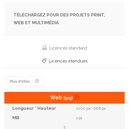
Pensée
Appartement
Occasionnel
Sombre
Dépression
Chambre À Coucher
TÉLÉCHARGEZ POUR DES PROJETS PRINT,
WEB ET MULTIMÉDIA
Sociale
Triste
Solitaire.
Sentiment
Mental
Dépressif
Désespoir
Stressé
Déprimé
Réfléchi
Symptôme
Trouble
Licences standard
Psychologique
Découragé
Malheureux
Licences étendues
Déprimant
Abattu
Abattu
Plus d'infos
Web
(jpg)
1000 px * 668 px
1.91
3