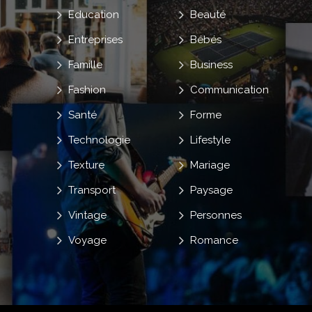
Education
Beauté
Entreprises
Bébés
Famille
Business
Fashion
Communication
Santé
Forme
Technologie
Lifestyle
Texture
Mariage
Transport
Paysage
Vintage
Personnes
Voyage
Romance