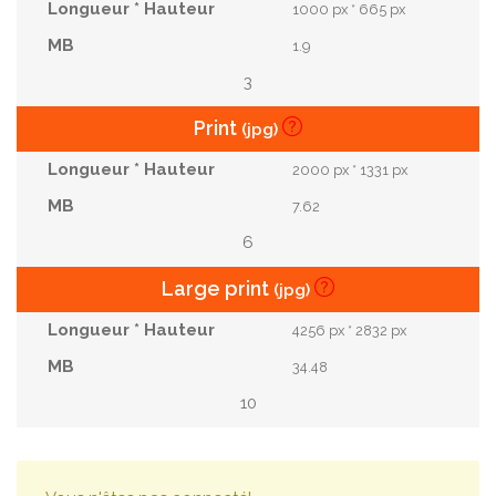
1000 px * 665 px
1.9
3
Print
(jpg)
2000 px * 1331 px
7.62
6
Large print
(jpg)
4256 px * 2832 px
34.48
10