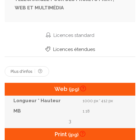
WEB ET MULTIMÉDIA
Robotique
Analyse
Graphique
Bionique
Interface
Diagramme
Cybernétique
Graphiques
Humanoïde
Hologramme
Licences standard
Rendu 3d
Intelligence Artificielle
Licences étendues
Plus d'infos
Web
(jpg)
1000 px * 412 px
1.18
3
Print
(jpg)