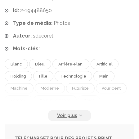
Id:
2-194488650
Type de média:
Photos
Auteur:
sdecoret
Mots-clés:
Blanc
Bleu.
Arrière-Plan.
Artificiel
Holding
Fille
Technologie
Main
Machine
Moderne
Futuriste
Pour Cent
Femme
Communication
Doigt
Numérique
Données
Bras
Intelligence
Touchant
Utilisant
Science
Avenir
Robot
Cyborg
Mécanique
Androïde
TÉLÉCHARGEZ POUR DES PROJETS PRINT,